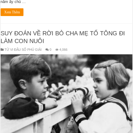
năm ấy chủ …
Xem Thêm
SUY ĐOÁN VỀ RỜI BỎ CHA MẸ TỔ TÔNG ĐI
LÀM CON NUÔI
TỬ VI ĐẨU SỐ PHÚ GIẢI
0
4,066