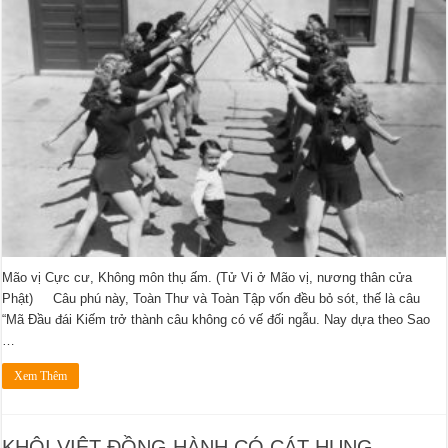
Mão vị Cực cư, Không môn thụ ấm. (Tử Vi ở Mão vị, nương thân cửa
Phật) Câu phú này, Toàn Thư và Toàn Tập vốn đều bỏ sót, thế là câu
“Mã Đầu đái Kiếm trở thành câu không có vế đối ngẫu. Nay dựa theo Sao
…
Xem Thêm
KHÔI VIỆT ĐỒNG HÀNH CÓ CÁT HUNG