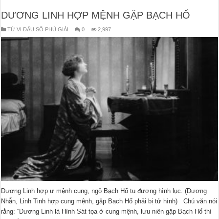
DƯƠNG LINH HỢP MỆNH GẶP BẠCH HỔ
TỬ VI ĐẨU SỐ PHÚ GIẢI
0
2,997
Dương Linh hợp ư mệnh cung, ngộ Bạch Hổ tu đương hình lục. (Dương
Nhẫn, Linh Tinh hợp cung mệnh, gặp Bạch Hổ phải bị tử hình) Chú văn nói
rằng: “Dương Linh là Hình Sát tọa ở cung mệnh, lưu niên gặp Bạch Hổ thì