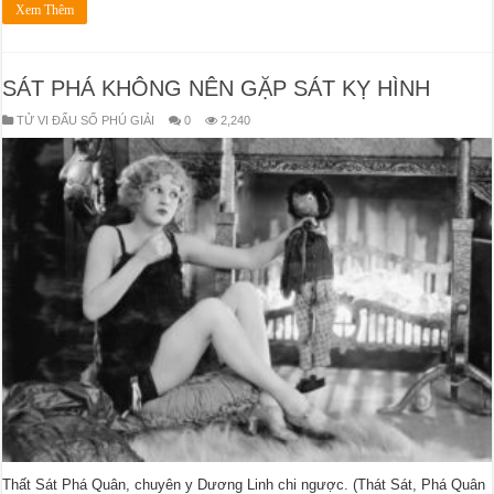
Xem Thêm
SÁT PHÁ KHÔNG NÊN GẶP SÁT KỴ HÌNH
TỬ VI ĐẨU SỐ PHÚ GIẢI
0
2,240
Thất Sát Phá Quân, chuyên y Dương Linh chi ngược. (Thát Sát, Phá Quân