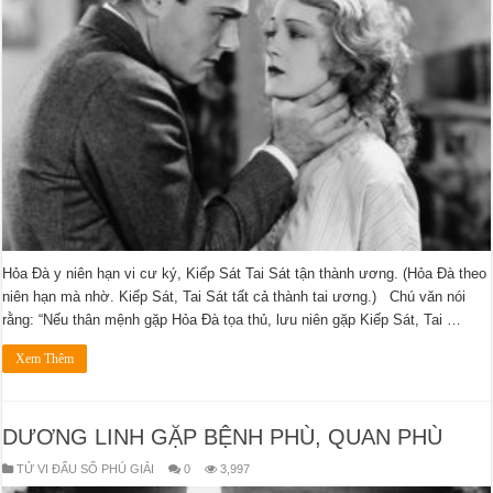
Hỏa Đà y niên hạn vi cư ký, Kiếp Sát Tai Sát tận thành ương. (Hỏa Đà theo
niên hạn mà nhờ. Kiếp Sát, Tai Sát tất cả thành tai ương.) Chú văn nói
rằng: “Nếu thân mệnh gặp Hỏa Đà tọa thủ, lưu niên gặp Kiếp Sát, Tai …
Xem Thêm
DƯƠNG LINH GẶP BỆNH PHÙ, QUAN PHÙ
TỬ VI ĐẨU SỐ PHÚ GIẢI
0
3,997