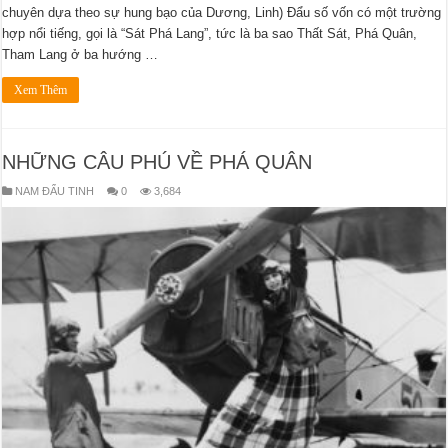
chuyên dựa theo sự hung bạo của Dương, Linh) Đẩu số vốn có một trường
hợp nổi tiếng, gọi là “Sát Phá Lang”, tức là ba sao Thất Sát, Phá Quân,
Tham Lang ở ba hướng …
Xem Thêm
NHỮNG CÂU PHÚ VỀ PHÁ QUÂN
NAM ĐẨU TINH
0
3,684