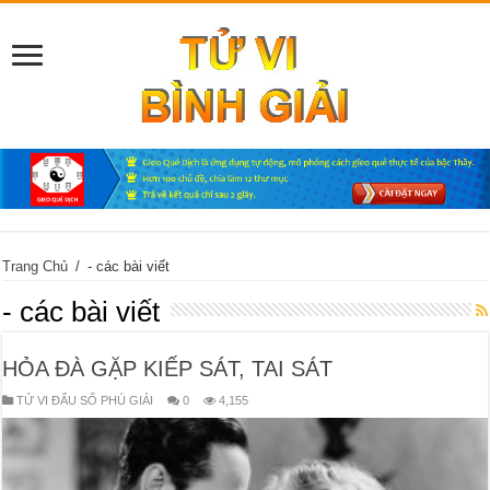
Trang Chủ
/
- các bài viết
- các bài viết
HỎA ĐÀ GẶP KIẾP SÁT, TAI SÁT
TỬ VI ĐẨU SỐ PHÚ GIẢI
0
4,155