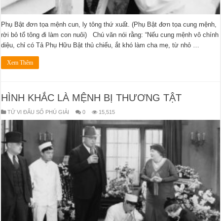
Phụ Bật đơn tọa mệnh cun, ly tông thứ xuất. (Phụ Bật đơn tọa cung mệnh,
rời bỏ tổ tông đi làm con nuôi) Chú văn nói rằng: “Nếu cung mệnh vô chính
diệu, chỉ có Tả Phụ Hữu Bật thủ chiếu, ắt khó làm cha mẹ, từ nhỏ …
Xem Thêm
HÌNH KHẮC LÀ MỆNH BỊ THƯƠNG TẬT
TỬ VI ĐẨU SỐ PHÚ GIẢI
0
15,515