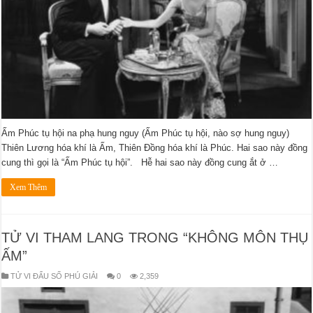
Ấm Phúc tụ hội na phạ hung nguy (Ấm Phúc tụ hội, nào sợ hung nguy)
Thiên Lương hóa khí là Ấm, Thiên Đồng hóa khí là Phúc. Hai sao này đồng
cung thì gọi là “Ấm Phúc tụ hội”. Hễ hai sao này đồng cung ắt ở …
Xem Thêm
TỬ VI THAM LANG TRONG “KHÔNG MÔN THỤ
ẤM”
TỬ VI ĐẨU SỐ PHÚ GIẢI
0
2,359