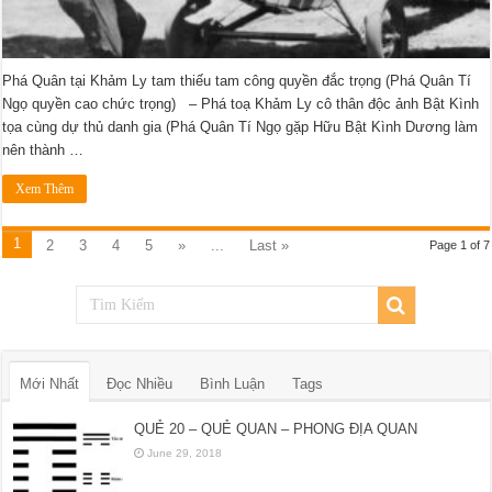
Phá Quân tại Khảm Ly tam thiếu tam công quyền đắc trọng (Phá Quân Tí
Ngọ quyền cao chức trọng) – Phá toạ Khảm Ly cô thân độc ảnh Bật Kình
tọa cùng dự thủ danh gia (Phá Quân Tí Ngọ gặp Hữu Bật Kình Dương làm
nên thành …
Xem Thêm
1
2
3
4
5
»
...
Last »
Page 1 of 7
Mới Nhất
Đọc Nhiều
Bình Luận
Tags
QUẺ 20 – QUẺ QUAN – PHONG ĐỊA QUAN
June 29, 2018