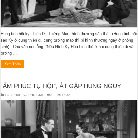
Hung tinh hội kỵ Thiên Di, Tướng Mạo, hình thương sản thất. (Hung tinh hội
sao Kỵ ở cung thiên di, cung tướng mạo thì bị hình thương ngay ở phòng
sinh) Chú văn nói rằng: “Nếu Hình Kỵ Hỏa Linh thủ ở hai cung thiên di và
tướng …
Xem Thêm
“ẤM PHÚC TỤ HỘI”, ẮT GẶP HUNG NGUY
TỬ VI ĐẨU SỐ PHÚ GIẢI
0
1,932