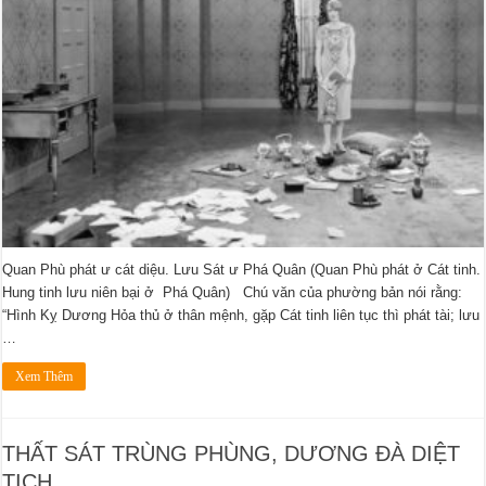
Quan Phù phát ư cát diệu. Lưu Sát ư Phá Quân (Quan Phù phát ở Cát tinh.
Hung tinh lưu niên bại ở Phá Quân) Chú văn của phường bản nói rằng:
“Hình Kỵ Dương Hỏa thủ ở thân mệnh, gặp Cát tinh liên tục thì phát tài; lưu
…
Xem Thêm
THẤT SÁT TRÙNG PHÙNG, DƯƠNG ĐÀ DIỆT
TỊCH