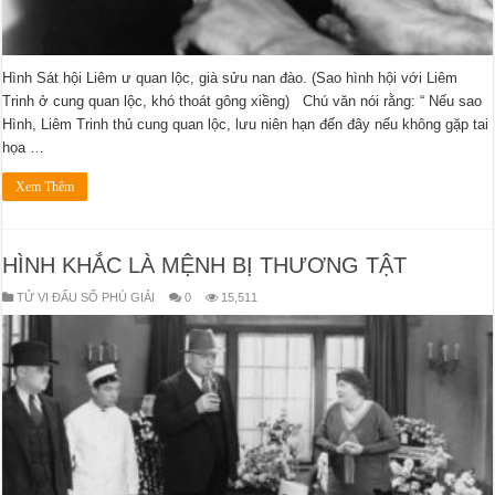
Hình Sát hội Liêm ư quan lộc, già sửu nan đào. (Sao hình hội với Liêm
Trinh ở cung quan lộc, khó thoát gông xiềng) Chú văn nói rằng: “ Nếu sao
Hình, Liêm Trinh thủ cung quan lộc, lưu niên hạn đến đây nếu không gặp tai
họa …
Xem Thêm
HÌNH KHẮC LÀ MỆNH BỊ THƯƠNG TẬT
TỬ VI ĐẨU SỐ PHÚ GIẢI
0
15,511