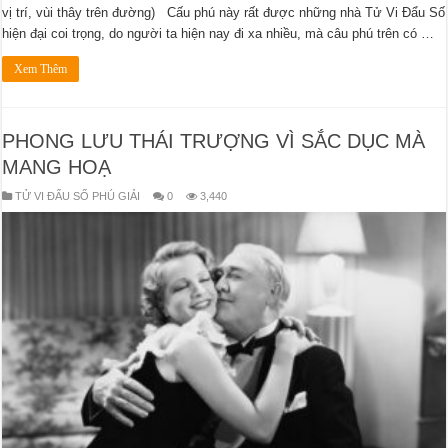
vị trí, vùi thây trên đường) Cấu phú này rất được những nhà Tử Vi Đẩu Số
hiện đại coi trọng, do người ta hiện nay đi xa nhiều, mà câu phú trên có …
Xem Thêm
PHONG LƯU THÁI TRƯỢNG VÌ SẮC DỤC MÀ
MANG HOẠ
TỬ VI ĐẨU SỐ PHÚ GIẢI
0
3,440