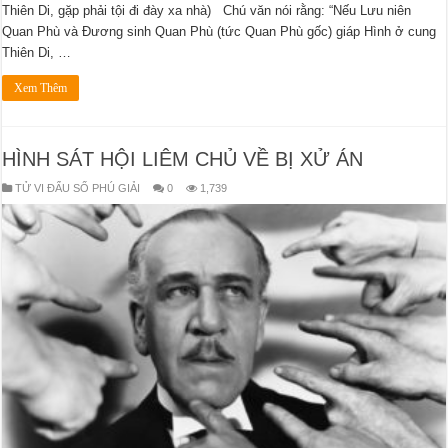
Thiên Di, gặp phải tội đi đày xa nhà) Chú văn nói rằng: “Nếu Lưu niên
Quan Phù và Đương sinh Quan Phù (tức Quan Phù gốc) giáp Hình ở cung
Thiên Di, …
Xem Thêm
HÌNH SÁT HỘI LIÊM CHỦ VỀ BỊ XỬ ÁN
TỬ VI ĐẨU SỐ PHÚ GIẢI
0
1,739