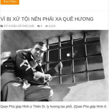
Xem Thêm
VÌ BỊ XỬ TỘI NÊN PHẢI XA QUÊ HƯƠNG
TỬ VI ĐẨU SỐ PHÚ GIẢI
0
2,619
Quan Phù giáp Hình ư Thiên Di, ly hương tao phối. (Quan Phù giáp Hình ở