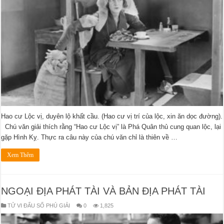
Hao cư Lộc vị, duyên lộ khất cầu. (Hao cư vị trí của lộc, xin ăn dọc đường).
Chú văn giải thích rằng “Hao cư Lộc vị” là Phá Quân thủ cung quan lộc, lại
gặp Hình Kỵ. Thực ra câu này của chú văn chỉ là thiên về …
Xem Thêm
NGOẠI ĐỊA PHÁT TÀI VÀ BẢN ĐỊA PHÁT TÀI
TỬ VI ĐẨU SỐ PHÚ GIẢI
0
1,825