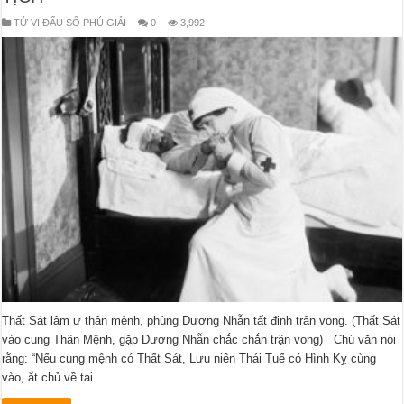
TỬ VI ĐẨU SỐ PHÚ GIẢI
0
3,992
Thất Sát lâm ư thân mệnh, phùng Dương Nhẫn tất định trận vong. (Thất Sát
vào cung Thân Mệnh, gặp Dương Nhẫn chắc chắn trận vong) Chú văn nói
rằng: “Nếu cung mệnh có Thất Sát, Lưu niên Thái Tuế có Hình Kỵ cùng
vào, ắt chủ về tai …