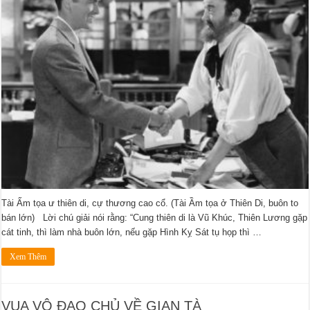
Tài Ấm tọa ư thiên di, cự thương cao cổ. (Tài Ầm tọa ở Thiên Di, buôn to
bán lớn) Lời chú giải nói rằng: “Cung thiên di là Vũ Khúc, Thiên Lương gặp
cát tinh, thì làm nhà buôn lớn, nếu gặp Hình Kỵ Sát tụ họp thì …
Xem Thêm
VUA VÔ ĐẠO CHỦ VỀ GIAN TÀ