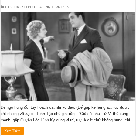
TỬ VI ĐẨU SỐ PHÚ GIẢI
0
1,915
Đế ngộ hung đồ, tuy hoạch cát nhị vô đạo. (Đế gặp kẻ hung ác, tuy được
cát nhưng vô đạo) Toàn Tập chú giải rằng: “Giả sử như Tử Vi thủ cung
mệnh, gặp Quyền Lộc Hình Kỵ cùng vị trí, tuy là cát chứ không hung, chỉ …
Xem Thêm