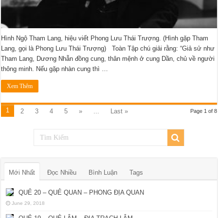
Hình Ngộ Tham Lang, hiệu viết Phong Lưu Thái Trượng. (Hình gặp Tham
Lang, gọi là Phong Lưu Thái Trượng) Toàn Tập chú giải rằng: “Giả sử như
Tham Lang, Dương Nhẫn đồng cung, thân mệnh ở cung Dần, chủ về người
thông minh. Nếu gặp nhàn cung thì …
Xem Thêm
1
2
3
4
5
»
...
Last »
Page 1 of 8
Mới Nhất
Đọc Nhiều
Bình Luận
Tags
QUẺ 20 – QUẺ QUAN – PHONG ĐỊA QUAN
June 29, 2018