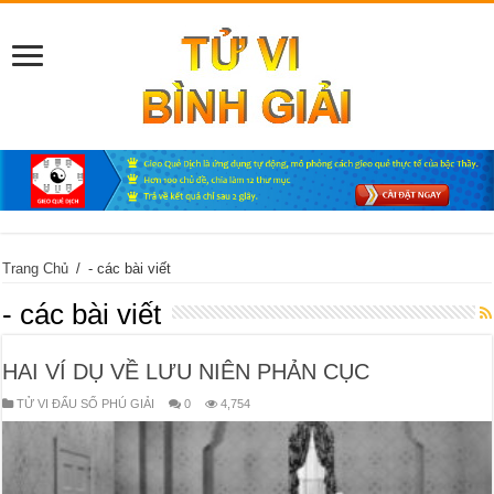
Trang Chủ
/
- các bài viết
- các bài viết
HAI VÍ DỤ VỀ LƯU NIÊN PHẢN CỤC
TỬ VI ĐẨU SỐ PHÚ GIẢI
0
4,754