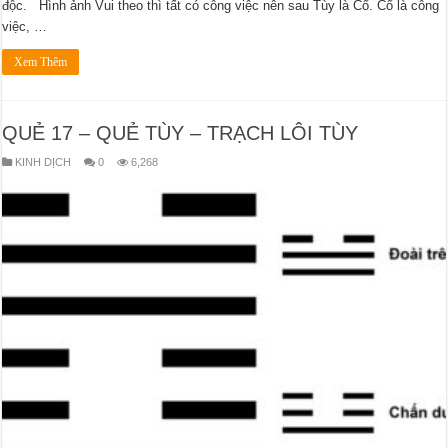
độc. Hình ảnh Vui theo thì tất có công việc nên sau Tùy là Cổ. Cổ là công
việc, …
Xem Thêm
QUẺ 17 – QUẺ TÙY – TRẠCH LÔI TÙY
KINH DỊCH
0
6,268