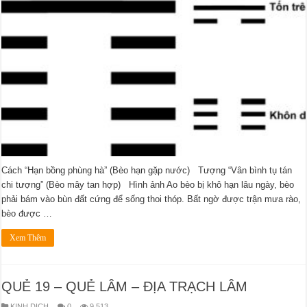
Cách “Hạn bồng phùng hà” (Bèo hạn gặp nước) Tượng “Vân bình tụ tán
chi tượng” (Bèo mây tan hợp) Hình ảnh Ao bèo bị khô hạn lâu ngày, bèo
phải bám vào bùn đất cứng để sống thoi thóp. Bất ngờ được trận mưa rào,
bèo được …
Xem Thêm
QUẺ 19 – QUẺ LÂM – ĐỊA TRẠCH LÂM
KINH DỊCH
0
9,513