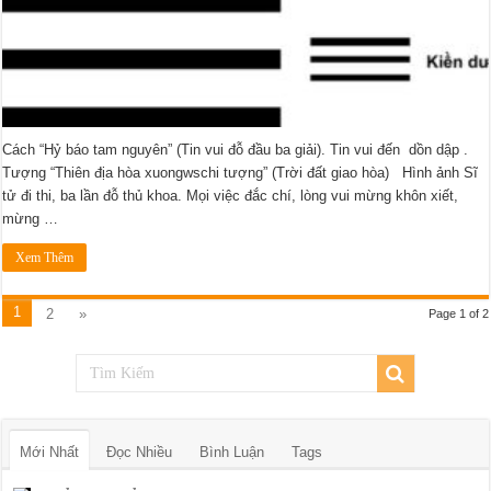
Cách “Hỷ báo tam nguyên” (Tin vui đỗ đầu ba giải). Tin vui đến dồn dập .
Tượng “Thiên địa hòa xuongwschi tượng” (Trời đất giao hòa) Hình ảnh Sĩ
tử đi thi, ba lần đỗ thủ khoa. Mọi việc đắc chí, lòng vui mừng khôn xiết,
mừng …
Xem Thêm
1
2
»
Page 1 of 2
Mới Nhất
Đọc Nhiều
Bình Luận
Tags