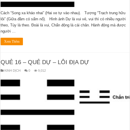
Cách “Song xa kháo nhai” (Hai xe tự vào nhau). Tượng “Trạch trung hữu
lôi” (Giữa đầm có sấm nổ). Hình ảnh Dự là vui vẻ, vui thì có nhiều người
theo, Tùy là theo. Đoài là vui, Chấn động là cái chân. Hành động mà được
người …
Xem Thêm
QUẺ 16 – QUẺ DỰ – LÔI ĐỊA DỰ
KINH DỊCH
0
9,012