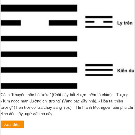
Cách “Khuyển mộc hô tước” (Chặt cây bắt được thêm tổ chim). Tượng
-“Kim ngọc mãn đường chi tượng” (Vàng bạc đầy nhà). -“Hỏa tai thiên
tượng” (Trên trời có lửa cháy sáng rực). Hình ảnh Một người tiều phu chỉ
định đốn cây, ngờ đâu hạ cây …
Xem Thêm