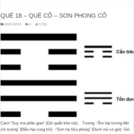
QUẺ 18 – QUẺ CỔ – SƠN PHONG CỔ
KINH DỊCH
0
5,391
Cách “Suy ma phân giao” (Gió quấn khe núi). Tượng -“Âm hại tương liên
chi tượng” (Điều hại cùng tới). -“Sơn hạ hữu phong” (Dưới núi có gió): Gió