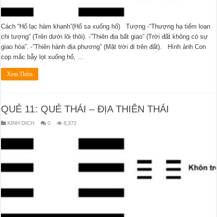
Cách “Hổ lạc hàm khanh”(Hổ sa xuống hố) Tượng -“Thượng hạ tiếm loạn
chi tượng” (Trên dưới lôi thôi). -”Thiên địa bất giao” (Trời đất không có sự
giao hòa”. -”Thiên hành địa phương” (Mặt trời đi trên đất). Hình ảnh Con
cọp mắc bẫy lọt xuống hố, …
Xem Thêm
QUẺ 11: QUẺ THÁI – ĐỊA THIÊN THÁI
KINH DỊCH
0
8,372