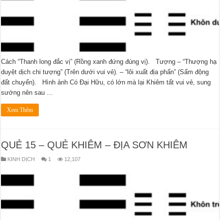
Cách “Thanh long đắc vị” (Rồng xanh đứng đúng vị). Tượng – “Thượng hạ
duyệt dịch chi tượng” (Trên dưới vui vẻ). – “lôi xuất địa phấn” (Sấm động
đất chuyển). Hình ảnh Có Đại Hữu, có lớn mà lại Khiêm tất vui vẻ, sung
sướng nên sau …
Xem Thêm
QUẺ 15 – QUẺ KHIÊM – ĐỊA SƠN KHIÊM
KINH DỊCH
1
12,107