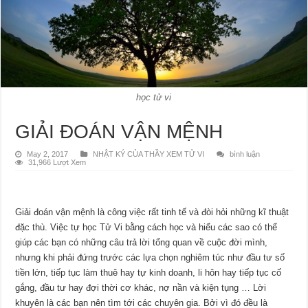
học tử vi
GIẢI ĐOÁN VẬN MỆNH
May 2, 2017
NHẬT KÝ CỦA THẦY XEM TỬ VI
bình luận
31,966 Lượt Xem
Giải đoán vận mệnh là công việc rất tinh tế và đòi hỏi những kĩ thuật
đặc thù. Việc tự học Tử Vi bằng cách học và hiểu các sao có thể
giúp các bạn có những câu trả lời tổng quan về cuộc đời mình,
nhưng khi phải đứng trước các lựa chọn nghiêm túc như đầu tư số
tiền lớn, tiếp tục làm thuê hay tự kinh doanh, li hôn hay tiếp tục cố
gắng, đầu tư hay đợi thời cơ khác, nợ nần và kiện tụng … Lời
khuyên là các bạn nên tìm tới các chuyên gia. Bởi vì đó đều là