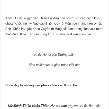
Khốc Hư rất kị gặp sao Thiên Cơ đưa con người tới căn bệnh khó
chữa (Khốc Hư Tý Ngọ gặp Thiên Cơ), ở Mệnh còn nặng hơn ở Tật
Ách. Khốc Hư gặp Khoa Quyền thường nổi danh trong lĩnh vực mình
theo đuổi. Khốc Hư vào cung Tử Tức khó về đường con cái.
Khốc Hư lại gặp Dưỡng thần
Sinh nhiều nuôi ít gian truân xiết nào
Dưới đây là những câu phú về hai sao Khốc Hư:
–
Nữ Mệnh Thiên Khốc Thiên Hư táo bạo
(tùy vào Khốc Hư miếu