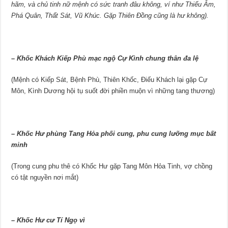
hãm, và chủ tinh nữ mệnh có sức tranh đâu không, ví như Thiếu Âm,
Phá Quân, Thất Sát, Vũ Khúc. Gặp Thiên Đồng cũng là hư không).
–
Khốc Khách Kiếp Phù mạc ngộ Cự Kình chung thân đa lệ
(Mệnh có Kiếp Sát, Bệnh Phù, Thiên Khốc, Điếu Khách lại gặp Cự
Môn, Kình Dương hội tụ suốt đời phiền muộn vì những tang thương)
–
Khốc Hư phùng Tang Hỏa phối cung, phu cung lưỡng mục bất
minh
(Trong cung phu thê có Khốc Hư gặp Tang Môn Hỏa Tinh, vợ chồng
có tật nguyền nơi mắt)
–
Khốc Hư cư Tí Ngọ vì