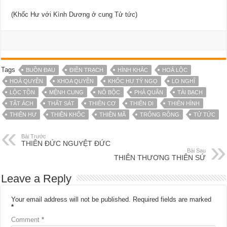
(Khốc Hư với Kình Dương ở cung Tử tức)
Tags
BUỒN ĐAU
ĐIỀN TRẠCH
HÌNH KHẮC
HOÁ LỘC
HOÁ QUYỀN
KHOA QUYỀN
KHỐC HƯ TÝ NGỌ
LO NGHĨ
LỘC TỒN
MỆNH CUNG
NÔ BỘC
PHÁ QUÂN
TÀI BẠCH
TẬT ÁCH
THẤT SÁT
THIÊN CƠ
THIÊN DI
THIÊN HÌNH
THIÊN HƯ
THIÊN KHỐC
THIÊN MÃ
TRỐNG RỖNG
TỬ TỨC
Bài Trước
THIÊN ĐỨC NGUYỆT ĐỨC
Bài Sau
THIÊN THƯƠNG THIÊN SỨ
Leave a Reply
Your email address will not be published.
Required fields are marked
*
Comment
*