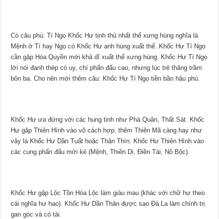
Có câu phú: Tí Ngọ Khốc Hư tịnh thủ nhất thế xưng hùng nghĩa là
Mệnh ở Tí hay Ngọ có Khốc Hư anh hùng xuất thế. Khốc Hư Tí Ngọ
cần gặp Hóa Quyền mới khả dĩ xuất thế xưng hùng. Khốc Hư Tí Ngọ
lời nói đanh thép có uy, chí phấn đấu cao, nhưng lúc trẻ thăng trầm
bôn ba. Cho nên mới thêm câu: Khốc Hư Tí Ngọ tiền bần hậu phú.
Khốc Hư ưa đứng với các hung tinh như Phá Quân, Thất Sát. Khốc
Hư gặp Thiên Hình vào võ cách hợp, thêm Thiên Mã càng hay như
vậy là Khốc Hư Dần Tuất hoặc Thân Thìn. Khốc Hư Thiên Hình vào
các cung phấn đấu mới kẻ (Mệnh, Thiên Di, Điền Tài, Nô Bộc).
Khốc Hư gặp Lộc Tồn Hóa Lộc làm giàu mau (khác với chữ hư theo
cái nghĩa hư hao). Khốc Hư Dần Thân được sao Đà La làm chính trị
gan góc và có tài.