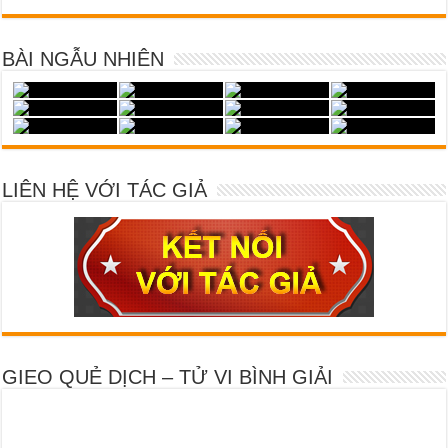
BÀI NGẪU NHIÊN
LIÊN HỆ VỚI TÁC GIẢ
GIEO QUẺ DỊCH – TỬ VI BÌNH GIẢI