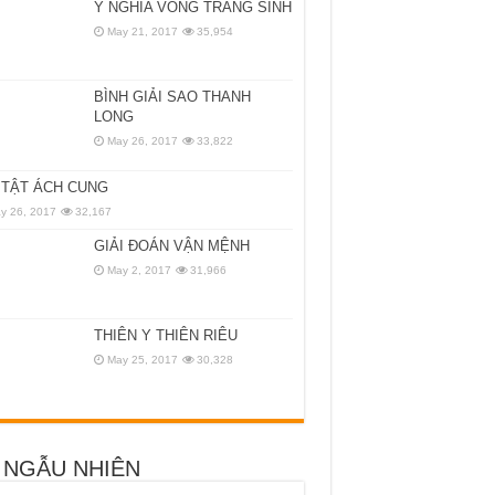
Ý NGHĨA VÒNG TRÀNG SINH
May 21, 2017
35,954
BÌNH GIẢI SAO THANH
LONG
May 26, 2017
33,822
TẬT ÁCH CUNG
y 26, 2017
32,167
GIẢI ĐOÁN VẬN MỆNH
May 2, 2017
31,966
THIÊN Y THIÊN RIÊU
May 25, 2017
30,328
 NGẪU NHIÊN