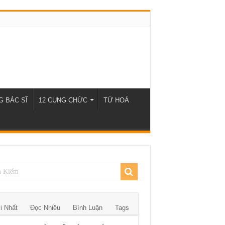
 BÁC SĨ
12 CUNG CHỨC
TỨ HOÁ
i Nhất
Đọc Nhiều
Bình Luận
Tags