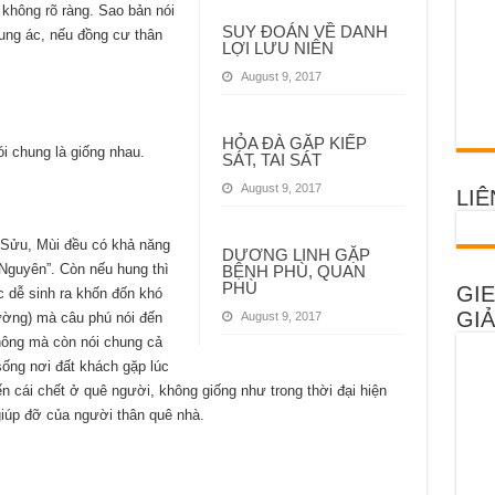
 không rõ ràng. Sao bản nói
SUY ĐOÁN VỀ DANH
hung ác, nếu đồng cư thân
LỢI LƯU NIÊN
August 9, 2017
HỎA ĐÀ GẶP KIẾP
i chung là giống nhau.
SÁT, TAI SÁT
August 9, 2017
LIÊ
g Sửu, Mùi đều có khả năng
DƯƠNG LINH GẶP
 Nguyên”. Còn nếu hung thì
BỆNH PHÙ, QUAN
PHÙ
GIE
c dễ sinh ra khốn đốn khó
GIẢ
August 9, 2017
đường) mà câu phú nói đến
thông mà còn nói chung cả
ống nơi đất khách gặp lúc
n cái chết ở quê người, không giống như trong thời đại hiện
 giúp đỡ của người thân quê nhà.