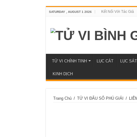
Kết Nối Với Tác Giả
SATURDAY , AUGUST 1 2026
TỬ VI CHÍNH TINH
LỤC CÁT
LỤC SÁT
KINH DỊCH
Trang Chủ
/
TỬ VI ĐẨU SỐ PHÚ GIẢI
/
LIÊ