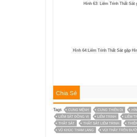
Hình 63: Liêm Trinh Thất Sát 
Hình 64:Liêm Trinh Thất Sát gặp Hìn
Chia Sẻ
Tags
CUNG MỆNH
CUNG THIÊN DI
HÌ
LIÊM SÁT ĐỒNG VỊ
LIÊM TRINH
LIÊM T
THẤT SÁT
THẤT SÁT LIÊM TRINH
THIÊ
VŨ KHÚC THAM LANG
VÙI THÂY TRÊN ĐƯ