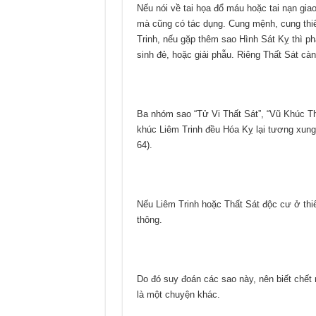
Nếu nói về tai họa đổ máu hoặc tai nạn giao
mà cũng có tác dụng. Cung mệnh, cung thiê
Trinh, nếu gặp thêm sao Hình Sát Kỵ thì p
sinh đẻ, hoặc giải phẫu. Riêng Thất Sát cà
Ba nhóm sao “Tử Vi Thất Sát”, “Vũ Khúc Th
khúc Liêm Trinh đều Hóa Kỵ lại tương xung
64).
Nếu Liêm Trinh hoặc Thất Sát độc cư ở thiê
thông.
Do đó suy đoán các sao này, nên biết chết 
là một chuyện khác.