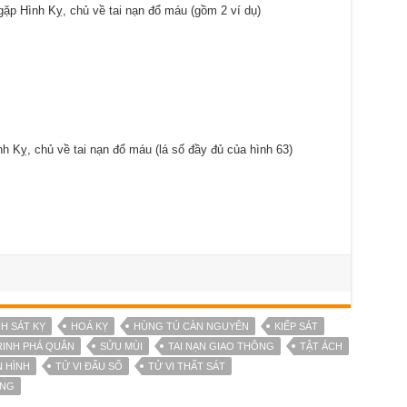
gặp Hình Kỵ, chủ về tai nạn đổ máu (gồm 2 ví dụ)
h Kỵ, chủ về tai nạn đổ máu (lá số đầy đủ của hình 63)
NH SÁT KỴ
HOÁ KỴ
HÙNG TÚ CÀN NGUYÊN
KIẾP SÁT
RINH PHÁ QUÂN
SỬU MÙI
TAI NẠN GIAO THÔNG
TẬT ÁCH
N HÌNH
TỬ VI ĐẨU SỐ
TỬ VI THẤT SÁT
ỜNG