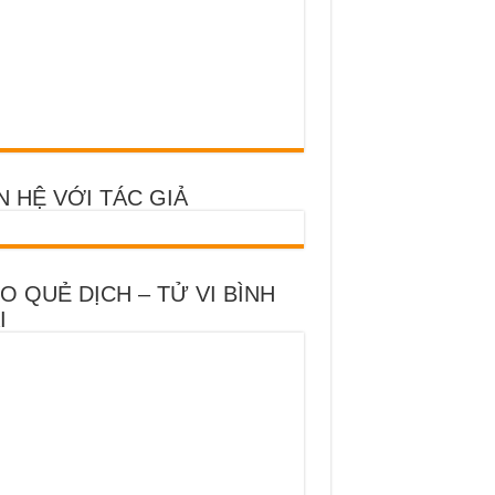
N HỆ VỚI TÁC GIẢ
O QUẺ DỊCH – TỬ VI BÌNH
I