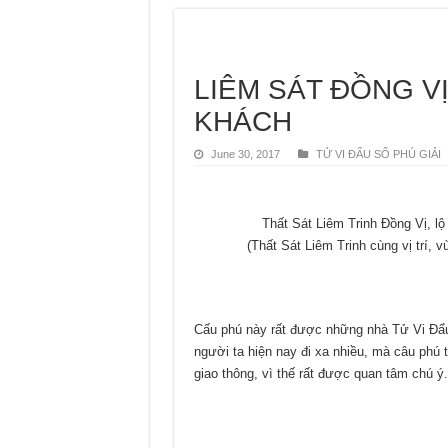
LIÊM SÁT ĐỒNG V
KHÁCH
June 30, 2017
TỬ VI ĐẨU SỐ PHÚ GIẢI
Thất Sát Liêm Trinh Đồng Vị, lộ
(Thất Sát Liêm Trinh cùng vị trí, v
Cấu phú này rất được những nhà Tử Vi Đẩu 
người ta hiện nay đi xa nhiều, mà câu phú tr
giao thông, vì thế rất được quan tâm chú ý.