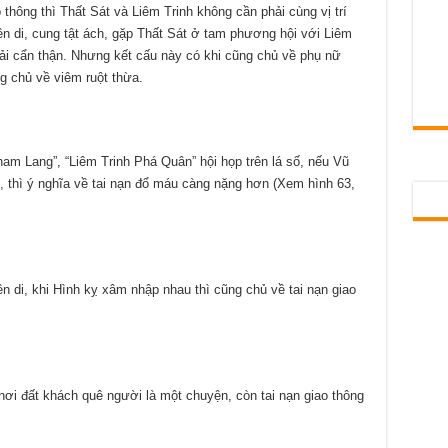
 thông thì Thất Sát và Liêm Trinh không cần phải cùng vị trí
n di, cung tật ách, gặp Thất Sát ở tam phương hội với Liêm
hải cẩn thận. Nhưng kết cấu này có khi cũng chủ về phụ nữ
ng chủ về viêm ruột thừa.
am Lang”, “Liêm Trinh Phá Quân” hội họp trên lá số, nếu Vũ
, thì ý nghĩa về tai nạn đổ máu càng nặng hơn (Xem hình 63,
n di, khi Hình kỵ xâm nhập nhau thì cũng chủ về tai nạn giao
nơi đất khách quê người là một chuyện, còn tai nạn giao thông