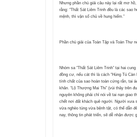
Nhưng phần chú giải câu này lại rất mơ hồ,
rằng: “Thất Sát Liêm Trinh đều là các sao 
mệnh, thì vận số chủ về hung hiểm.”
Phần chú giải của Toàn Tập và Toàn Thư nó
Nhóm sa “Thất Sát Liêm Trinh” tại hai cun
đồng cư, nếu cát thì là cách “Hùng Tú Càn
tính chất của sao hoàn toàn cứng rắn, tai á
khăn. “Lộ Thượng Mai Thi” (vùi thây trên 
nguyên không phải chỉ nói về tai nạn giao 
chết nơi đất khách quê người. Người xưa s
vừa nghèo túng vừa bệnh tật, có thể dẫn đế
nay, thông tin phát triển, sẽ dễ nhận được