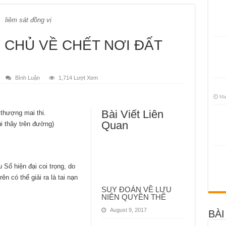
liêm sát đồng vị
Ị CHỦ VỀ CHẾT NƠI ĐẤT
Bình Luận
1,714 Lượt Xem
Ma
Bài Viết Liên
 thượng mai thi.
Quan
ùi thây trên đường)
Số hiện đại coi trọng, do
ên có thể giải ra là tai nạn
SUY ĐOÁN VỀ LƯU
NIÊN QUYỀN THẾ
August 9, 2017
BÀI