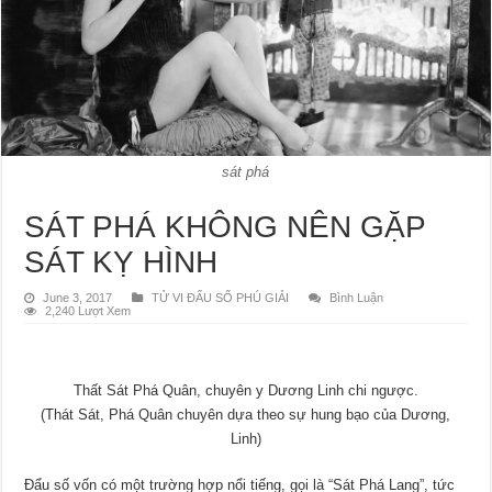
sát phá
SÁT PHÁ KHÔNG NÊN GẶP
SÁT KỴ HÌNH
June 3, 2017
TỬ VI ĐẨU SỐ PHÚ GIẢI
Bình Luận
2,240 Lượt Xem
Thất Sát Phá Quân, chuyên y Dương Linh chi ngược.
(Thát Sát, Phá Quân chuyên dựa theo sự hung bạo của Dương,
Linh)
Đẩu số vốn có một trường hợp nổi tiếng, gọi là “Sát Phá Lang”, tức