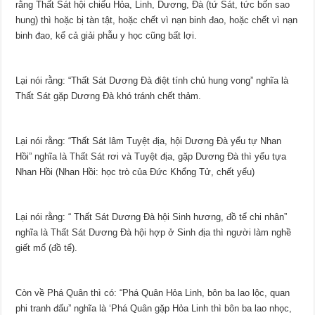
rằng Thất Sát hội chiếu Hỏa, Linh, Dương, Đà (tứ Sát, tức bốn sao
hung) thì hoặc bị tàn tật, hoặc chết vì nạn binh đao, hoặc chết vì nạn
binh đao, kể cả giải phẫu y học cũng bất lợi.
Lại nói rằng: “Thất Sát Dương Đà điệt tính chủ hung vong” nghĩa là
Thất Sát gặp Dương Đà khó tránh chết thảm.
Lại nói rằng: “Thất Sát lâm Tuyệt địa, hội Dương Đà yểu tự Nhan
Hồi” nghĩa là Thất Sát rơi và Tuyệt địa, gặp Dương Đà thì yểu tựa
Nhan Hồi (Nhan Hồi: học trò của Đức Khổng Tử, chết yểu)
Lại nói rằng: “ Thất Sát Dương Đà hội Sinh hương, đồ tể chi nhân”
nghĩa là Thất Sát Dương Đà hội hợp ở Sinh địa thì người làm nghề
giết mổ (đồ tể).
Còn về Phá Quân thì có: “Phá Quân Hỏa Linh, bôn ba lao lộc, quan
phi tranh đấu” nghĩa là ‘Phá Quân gặp Hỏa Linh thì bôn ba lao nhọc,