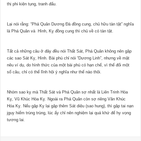
thị phi kiện tụng, tranh đấu.
Lại nói rằng: “Phá Quân Dương Đà đồng cung, chủ hữu tàn tật” nghĩa
là Phá Quân và Hình, Kỵ đồng cung thì chủ về có tàn tật.
Tất cả những câu ở đây đều nói Thất Sát, Phá Quân không nên gặp
các sao Sát Kỵ, Hình. Bài phú chỉ nói “Dương Linh”, nhưng về mặt
nêu ví dụ, do hình thức của một bài phú có hạn chế, vì thế đối một
số câu, chỉ có thể lĩnh hội ý nghĩa như thế nào thôi.
Nhóm sao kỵ mà Thất Sát và Phá Quân sợ nhất là Liên Trinh Hóa
Kỵ, Vũ Khúc Hóa Kỵ. Ngoài ra Phá Quân còn sợ riêng Văn Khúc
Hóa Kỵ. Nếu gặp Kỵ lại gặp thêm Sát diệu (sao hung), thì gặp tai nạn
jguy hiểm trùng trùng, lúc ấy chỉ nên nghiệm lại quá khứ để hy vọng
tương lai.