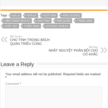
Tags
ĐÀ LA
HOÁ KỴ
HOẢ TINH
KÌNH DƯƠNG
LIÊM TRINH HOÁ KỴ
LINH TINH
PHÁ QUÂN
THAM LANG
THẤT SÁT
THIÊN HÌNH
VŨ KHÚC HOÁ KỴ
Bài Trước
CHỦ TINH TRỌNG BÁCH
QUAN TRIỀU CỦNG
Bài Sau
NHẬT NGUYỆT PHẢN BỐI CHỦ
CÔ KHẮC
Leave a Reply
Your email address will not be published.
Required fields are marked
*
Comment
*