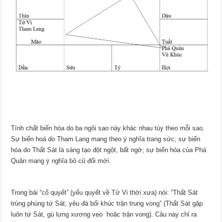
Tính chất biến hóa do ba ngôi sao này khác nhau tùy theo mỗi sao.
Sự biến hoá do Tham Lang mang theo ý nghĩa trang sức; sự biến
hóa do Thất Sát là sáng tạo đột ngột, bất ngờ; sự biến hóa của Phá
Quân mang ý nghĩa bỏ cũ đổi mới.
Trong bài “cổ quyết” (yếu quyết về Tử Vi thời xưa) nói: “Thất Sát
trùng phùng tứ Sát, yêu đà bối khúc trận trung vong” (Thất Sát gặp
luôn tứ Sát, gù lưng xương vẹo hoặc trận vong). Câu này chỉ ra