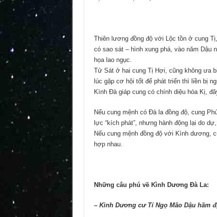
Thiên lương đồng độ với Lộc tồn ở cung Tị, 
có sao sát – hình xung phá, vào năm Dậu 
họa lao ngục.
Tử Sát ở hai cung Tị Hợi, cũng không ưa b
lúc gặp cơ hội tốt để phát triển thì liền bị n
Kình Đà giáp cung có chính diệu hóa Kị, đây 
Nếu cung mệnh có Đà la đồng độ, cung Phú
lực “kích phát”, nhưng hành động lại do dự,
Nếu cung mệnh đồng độ với Kình dương, cu
hợp nhau.
Những câu phú về Kình Dương Đà La:
–
Kình Dương cư Tí Ngọ Mão Dậu hãm đị