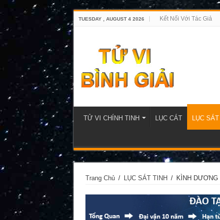
Kết Nối Với Tác Giả
TUESDAY , AUGUST 4 2026
TỬ VI CHÍNH TINH
LỤC CÁT
LỤC SÁT
Trang Chủ
/
LỤC SÁT TINH
/
KÌNH DƯƠNG 