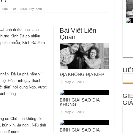
 Luận
3,868 Lượt Xem
Bài Viết Liên
t tinh đi đôi như Linh
Quan
 Nhưng Kình Đà có nhiều
 phiền nhiễu, Kình Đà đem
LIÊ
nhân. Đà La phá hãm ví
ĐỊA KHÔNG ĐỊA KIẾP
 hội Hỏa Tinh gây thành
May 25, 2017
 tiễn” nơi cung Ngọ, vượt
hành công.
GIE
BÌNH GIẢI SAO ĐỊA
GIẢ
KHÔNG
May 25, 2017
ng có Chủ tinh không tốt
 bủn xỉn, đa nghi. Nếu tinh
BÌNH GIẢI SAO ĐỊA
n nghĩ ngợi.