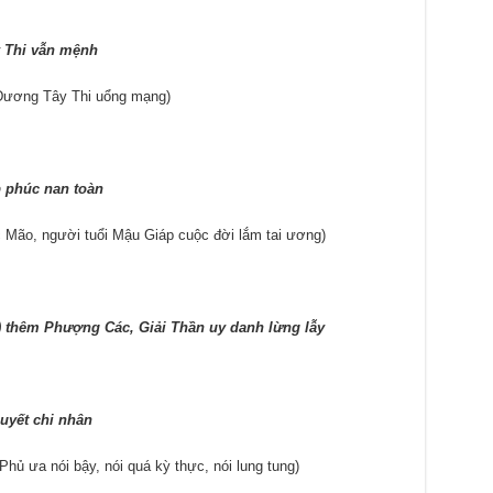
y Thi vẫn mệnh
Dương Tây Thi uổng mạng)
 phúc nan toàn
Mão, người tuổi Mậu Giáp cuộc đời lắm tai ương)
 thêm Phượng Các, Giải Thần uy danh lừng lẫy
uyết chi nhân
ủ ưa nói bậy, nói quá kỳ thực, nói lung tung)