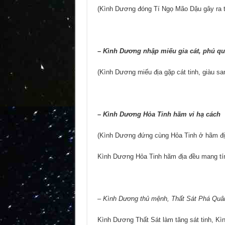
(Kình Dương đóng Tí Ngọ Mão Dậu gây ra t
–
Kình Dương nhập miếu gia cát, phú q
(Kình Dương miếu địa gặp cát tinh, giàu s
–
Kình Dương Hỏa Tinh hãm vi hạ cách
(Kình Dương đứng cùng Hỏa Tinh ở hãm địa
Kình Dương Hỏa Tinh hãm địa đều mang tính 
–
Kình Dương thủ mệnh, Thất Sát Phá Quâ
Kình Dương Thất Sát làm tăng sát tinh, Kì