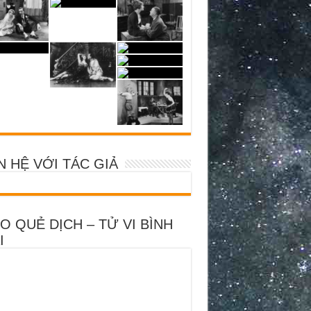
N HỆ VỚI TÁC GIẢ
O QUẺ DỊCH – TỬ VI BÌNH
I