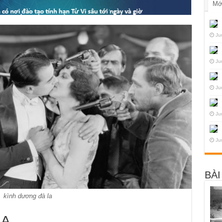
Mớ
Ju
Ju
Ju
Ju
Ju
BÀI
kình dương đà la
LA