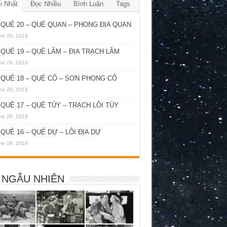
i Nhất
Đọc Nhiều
Bình Luận
Tags
QUẺ 20 – QUẺ QUAN – PHONG ĐỊA QUAN
ne 29, 2018
QUẺ 19 – QUẺ LÂM – ĐỊA TRẠCH LÂM
ne 29, 2018
QUẺ 18 – QUẺ CỔ – SƠN PHONG CỔ
ne 29, 2018
QUẺ 17 – QUẺ TÙY – TRẠCH LÔI TÙY
ne 29, 2018
QUẺ 16 – QUẺ DỰ – LÔI ĐỊA DỰ
ne 29, 2018
 NGẪU NHIÊN