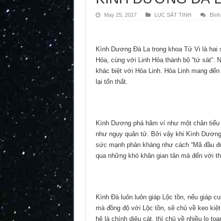
May 25, 2017
LỤC SÁT TINH
Bình
Kình Dương Đà La trong khoa Tử Vi là hai sá
Hỏa, cùng với Linh Hỏa thành bộ “tứ sát”.
khác biệt với Hỏa Linh. Hỏa Linh mang đến
lại tổn thất.
Kình Dương phá hãm ví như một chân tiểu 
như ngụy quân tử. Bởi vậy khi Kình Dương
sức mạnh phản kháng như cách “Mã đầu đới
qua những khó khăn gian tân mà đến với t
Kình Đà luôn luôn giáp Lộc tồn, nếu giáp cu
mà đồng độ với Lộc tồn, sẽ chủ về keo kiệt,
hệ là chính diệu cát, thì chủ về nhiều lo toa