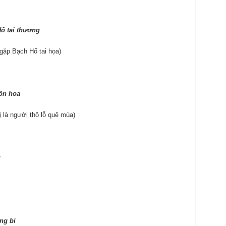
ổ tai thương
gặp Bạch Hổ tai họa)
ồn hoa
 là người thô lỗ quê mùa)
u
ng bi