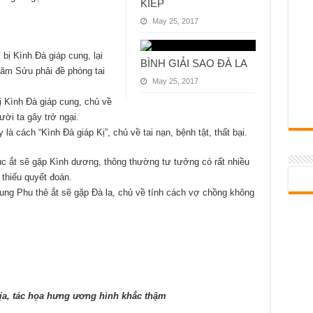
KIẾP
May 25, 2017
bị Kình Đà giáp cung, lại
BÌNH GIẢI SAO ĐÀ LA
năm Sửu phải đề phòng tai
May 25, 2017
ị Kình Đà giáp cung, chủ về
gười ta gây trở ngại.
là cách “Kình Đà giáp Kị”, chủ về tai nạn, bệnh tật, thất bại.
c ắt sẽ gặp Kình dương, thông thường tư tưởng có rất nhiều
 thiếu quyết đoán.
ng Phu thê ắt sẽ gặp Đà la, chủ về tính cách vợ chồng không
a, tác họa hưng ương hình khắc thậm