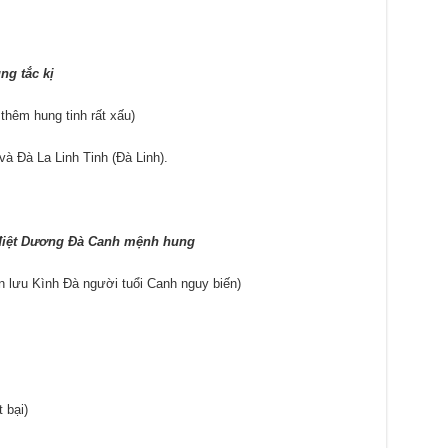
ng tắc kị
thêm hung tinh rất xấu)
 Đà La Linh Tinh (Đà Linh).
 điệt Dương Đà Canh mệnh hung
n lưu Kình Đà người tuổi Canh nguy biến)
 bại)