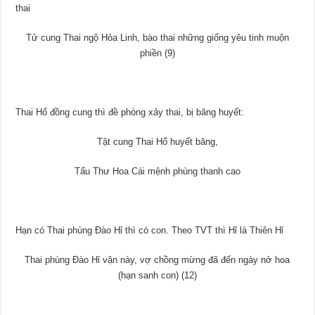
thai
Tử cung Thai ngộ Hỏa Linh, bào thai những giống yêu tinh muộn
phiền (9)
Thai Hổ đồng cung thì đề phòng xảy thai, bị băng huyết:
Tật cung Thai Hổ huyết băng,
Tấu Thư Hoa Cái mệnh phùng thanh cao
Hạn có Thai phùng Đào Hỉ thì có con. Theo TVT thì Hỉ là Thiên Hỉ
Thai phùng Đào Hỉ vận này, vợ chồng mừng đã đến ngày nở hoa
(hạn sanh con) (12)