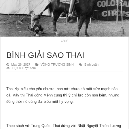
thai
BÌNH GIẢI SAO THAI
May 26, 2017
VÒNG TRƯỜNG SINH
Bình Luận
11,900 Lượt Xem
Thai đại biểu cho yếu nhược, non nớt chưa có một sức mạnh nào
cả. Vậy thì Thai đóng Mệnh cung thì ý chí lực còn non kém, nhưng
đồng thời nó cũng đại biểu một hy vọng.
Theo sách vở Trung Quốc, Thai đứng với Nhật Nguyệt Thiên Lương