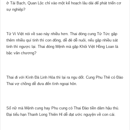
ở Tài Bạch, Quan Lộc chỉ vào một kế hoạch lâu dài để phát triển cơ
sự nghiệp?
Tử Vi Việt nói về sao này nhiều hơn. Thai đóng cung Tử Tức gặp
thêm nhiều quí tinh thì con đông, dễ đẻ dễ nuôi, nếu gặp nhiều sát
tinh thì ngược lại. Thai đóng Mệnh mà gặp Khôi Việt Hồng Loan là
bậc văn chương?
Thai đi với Kình Đà Linh Hỏa thì lại ra ngu dốt. Cung Phu Thê có Đào
Thai vợ chồng dễ đưa đến tình ngoại hôn.
Số nữ mà Mệnh cung hay Phu cung có Thai Đào tiền dâm hậu thú.
Đại tiểu hạn Thanh Long Thiên Hỉ dễ đạt ước nguyện về con cái.