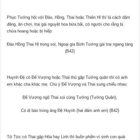
Phục Tướng hội với Đào, Hồng, Thai hoặc Thiên Hỉ thì là cách dâm
đãng, ăn chơi, trai gái nguyệt hoa bừa bãi, có người cho rằng bị
chửa hoang hoặc bị hiếp:
Đào Hồng Thai Hỉ trong soi, Ngoại gia Binh Tướng gái trai ngang tàng
(B42)
Huynh Đệ có Đế Vượng hoặc Thai thủ gặp Tướng quân thì có anh
em khác cha khác mẹ. Chú ý Đế Vượng và Thai xung chiếu nhau:
Đế Vượng ngộ Thai soi cùng Tướng (Tướng Quân),
Có dị bào trong áng Đệ Huynh (hai đám anh em) (B42)
Tử Tức có Thai gặp Hỏa hay Linh thì buồn phiền vì sinh con quái