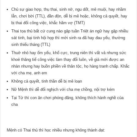
Chủ sự giao hợp, thụ thai, sinh nở, ngu dốt, mê muội, hay nhầm
lẫn, chơi bời (TTL), đần độn, dễ bị mê hoặc, không cả quyết, hay
bị thai đổi công việc, khắc hãm vợ (TMT)
Thai tọa thủ bất cứ cung nào gặp tuần Triệt án ngữ hay gặp nhiều
sát tinh, bại tinh hội họp thì mới sinh ra đã hay đau yếu, thường
sinh thiếu tháng (TTL)
Thuở nhỏ hay ốm yếu, khổ cực, trung niên thì vất vả nhưng sức
khoẻ thăng tiế công việc làm thay đổi luôn, về già mới được an
nhàn nhưng hay buồn phiền về thân tộc, họ hàng tranh chấp. Khắc
với cha mẹ, anh em
Không cả quyết, tinh thần dễ bị mê loạn
Nữ Mệnh thì dễ đối nghịch với cha mẹ chồng, nội trợ kém
Tại Tử thì con ăn chơi phóng đãng, không thích hành nghề của
cha
Mệnh có Thai thủ thì học nhiều nhưng không thành đạt: