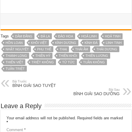
Tags
DÂM ĐÃNG
ĐÀ LA
ĐÀO HOA
HOẢ LINH
HOẢ TINH
HỒN LOAN
KHÔI VIỆT
KÌNH DƯƠNG
KÌNH ĐÀ
LINH TINH
NHẬT NGUYỆT
PHU THÊ
THAI
THÁI ÂM
THÁI DƯƠNG
THANH LONG
THIÊN HỶ
THIÊN KHÔI
THIÊN LƯƠNG
THIÊN VIỆT
TRIỆT KHÔNG
TỬ TỨC
TUẦN KHÔNG
TUẦN TRIỆT
Bài Trước
BÌNH GIẢI SAO TUYỆT
Bài Sau
BÌNH GIẢI SAO DƯỠNG
Leave a Reply
Your email address will not be published.
Required fields are marked
*
Comment
*