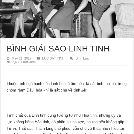
BÌNH GIẢI SAO LINH TINH
May 21, 2017
LỤC SÁT TINH
Bình Luận
2,689 Lượt Xem
Thuộc tính ngũ hành của Linh tinh là âm hỏa, là sát tinh thứ hai trong
chòm Nam Đẩu, hóa khí là
sát
chủ về tính
liệt
.
Tính chất của Linh tinh cũng tương tự như Hỏa tinh, nhưng uy và
lực không bằng Hỏa tinh, có phần hư nhược, nhưng nếu không gặp
Tử vi, Thất sát, Tham lang chế phục, vẫn chủ về thủa nhỏ nhiều tai