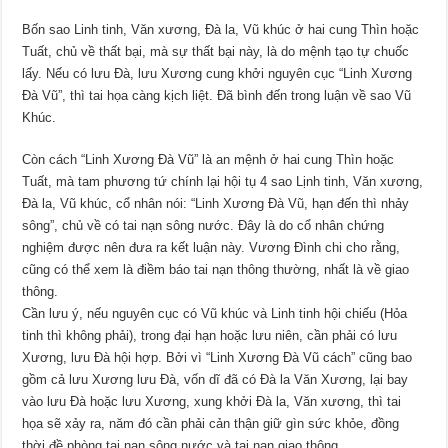
Bốn sao Linh tinh, Văn xương, Đà la, Vũ khúc ở hai cung Thìn hoặc
Tuất, chủ về thất bại, mà sự thất bại này, là do mệnh tạo tự chuốc
lấy. Nếu có lưu Đà, lưu Xương cung khởi nguyên cục “Linh Xương
Đà Vũ”, thì tai họa càng kịch liệt. Đã bình đến trong luận về sao Vũ
Khúc.
Còn cách “Linh Xương Đà Vũ” là an mệnh ở hai cung Thìn hoặc
Tuất, mà tam phương tứ chính lại hội tụ 4 sao Lịnh tinh, Văn xương,
Đà la, Vũ khúc, cổ nhân nói: “Linh Xương Đà Vũ, hạn đến thì nhảy
sông”, chủ về có tai nạn sông nước. Đây là do cổ nhân chứng
nghiệm được nên đưa ra kết luận này. Vương Đình chi cho rằng,
cũng có thể xem là điềm báo tai nạn thông thường, nhất là về giao
thông.
Cần lưu ý, nếu nguyên cục có Vũ khúc và Linh tinh hội chiếu (Hỏa
tinh thì không phải), trong đại hạn hoặc lưu niên, cần phải có lưu
Xương, lưu Đà hội hợp. Bởi vì “Linh Xương Đà Vũ cách” cũng bao
gồm cả lưu Xương lưu Đà, vốn dĩ đã có Đà la Văn Xương, lại bay
vào lưu Đà hoặc lưu Xương, xung khởi Đà la, Văn xương, thì tai
họa sẽ xảy ra, năm đó cần phải cản thận giữ gìn sức khỏe, đồng
thời đề phòng tai nạn sông nước và tai nạn giao thông.