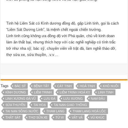
Tinh hệ Liêm Sát có Kình dương đồng độ, gặp Linh tinh, gọi là cách
“Liêm Sát Dương Linh”, là mệnh chết ngoài chiến trường.
Linh tinh cũng không ưa đồng độ với Phá quân, chủ về kinh doan
làm ăn thất bại, nhưng thích hợp với các nghề nghiệp có tính trắc
trở như nha sỹ, bác sỹ, chuyên viên về trật đả, làm nghề tháo dỡ,
thợ sửa xe, sửa thuyền, .v.v…
Tags
BÁC SỸ
BỆNH TẬT
CÁT TINH
HOẢ TINH
KHÓ NUÔI
KÌNH DƯƠNG
LIÊM TRINH
LIÊM TRINH HOÁ KỴ
LINH TINH
LINH XƯƠNG ĐÀ VŨ
LƯU ĐÀ
LƯU XƯƠNG
NAM ĐẨU
SỬA THUYỀN
TAI HOẠ
TAI NẠN GIAO THÔNG
TAI NẠN SÔNG NƯỚC
THAM LANG
THAM LANG HOÁ LỘC
THẤT SÁT
THỢ SỬA XE
TỬ VI
VẤT VẢ
VŨ KHÚC