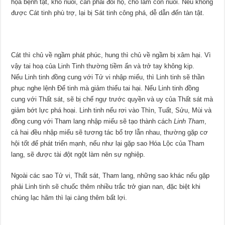
họa bệnh tật, khó nuôi, cần phải đổi họ, cho làm con nuôi. Nếu không
được Cát tinh phù trợ, lại bị Sát tinh công phá, dễ dẫn đến tàn tật.
Cát thì chủ về ngầm phát phúc, hung thì chủ về ngầm bị xâm hại. Vì
vậy tai hoạ của Linh Tinh thường tiềm ẩn và trở tay không kịp.
Nếu Linh tinh đồng cung với Tử vi nhập miếu, thì Linh tinh sẽ thần
phục nghe lệnh Đế tinh mà giảm thiểu tai hại. Nếu Linh tinh đồng
cung với Thất sát, sẽ bị chế ngự trước quyền và uy của Thất sát mà
giảm bớt lực phá hoại. Linh tinh nếu rơi vào Thìn, Tuất, Sửu, Mùi và
đồng cung với Tham lang nhập miếu sẽ tạo thành cách
Linh Tham
,
cả hai đều nhập miếu sẽ tương tác bổ trợ lẫn nhau, thường gặp cơ
hội tốt để phát triển mạnh, nếu như lại gặp sao Hóa Lộc của Tham
lang, sẽ được tài đột ngột làm nên sự nghiệp.
Ngoài các sao Tử vi, Thất sát, Tham lang, những sao khác nếu gặp
phải Linh tinh sẽ chuốc thêm nhiều trắc trở gian nan, đặc biệt khi
chúng lạc hãm thì lại càng thêm bất lợi.