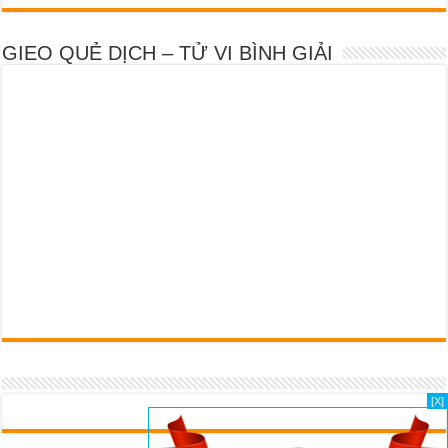
GIEO QUẺ DỊCH – TỬ VI BÌNH GIẢI
[X]