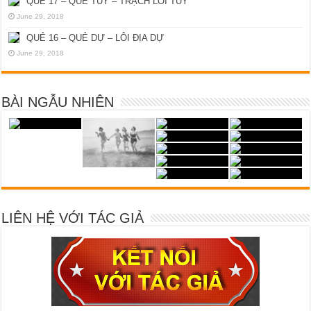
QUẺ 17 – QUẺ TÙY – TRẠCH LÔI TÙY
June 29, 2018
QUẺ 16 – QUẺ DỰ – LÔI ĐỊA DỰ
June 29, 2018
BÀI NGẪU NHIÊN
LIÊN HỆ VỚI TÁC GIẢ