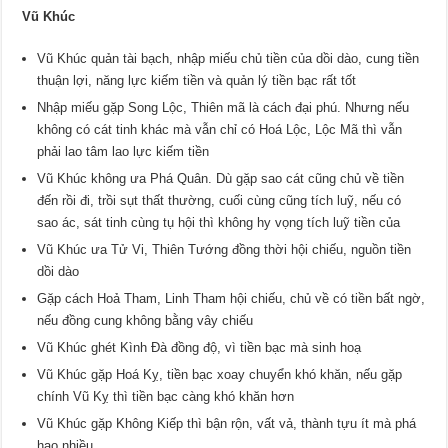
Vũ Khúc
Vũ Khúc quản tài bạch, nhập miếu chủ tiền của dồi dào, cung tiền
thuận lợi, năng lực kiếm tiền và quản lý tiền bạc rất tốt
Nhập miếu gặp Song Lộc, Thiên mã là cách đại phú. Nhưng nếu
không có cát tinh khác mà vẫn chỉ có Hoá Lộc, Lộc Mã thì vẫn
phải lao tâm lao lực kiếm tiền
Vũ Khúc không ưa Phá Quân. Dù gặp sao cát cũng chủ về tiền
đến rồi đi, trồi sụt thất thường, cuối cùng cũng tích luỹ, nếu có
sao ác, sát tinh cùng tụ hội thì không hy vọng tích luỹ tiền của
Vũ Khúc ưa Tử Vi, Thiên Tướng đồng thời hội chiếu, nguồn tiền
dồi dào
Gặp cách Hoả Tham, Linh Tham hội chiếu, chủ về có tiền bất ngờ,
nếu đồng cung không bằng vây chiếu
Vũ Khúc ghét Kình Đà đồng độ, vì tiền bạc mà sinh hoạ
Vũ Khúc gặp Hoá Kỵ, tiền bạc xoay chuyển khó khăn, nếu gặp
chính Vũ Kỵ thì tiền bạc càng khó khăn hơn
Vũ Khúc gặp Không Kiếp thì bận rộn, vất vả, thành tựu ít mà phá
hao nhiều