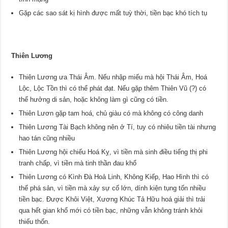
Gặp các sao sát kị hình được mất tuỳ thời, tiền bạc khó tích tụ
Thiên Lương
Thiên Lương ưa Thái Âm. Nếu nhập miếu mà hội Thái Âm, Hoá
Lộc, Lộc Tồn thì có thể phát đạt. Nếu gặp thêm Thiên Vũ (?) có
thể hưởng di sản, hoặc không làm gì cũng có tiền.
Thiên Lươn gặp tam hoá, chủ giàu có mà không có công danh
Thiên Lương Tài Bạch không nên ở Tí, tuy có nhiêu tiền tài nhưng
hao tán cũng nhiều
Thiên Lương hội chiếu Hoá Kỵ, vì tiền mà sinh điều tiếng thị phi
tranh chấp, vì tiền mà tinh thần đau khổ
Thiên Lương có Kình Đà Hoả Linh, Không Kiếp, Hao Hình thì có
thể phá sản, vì tiền mà xảy sự cố lớn, dính kiện tụng tốn nhiều
tiền bạc. Được Khôi Việt, Xương Khúc Tả Hữu hoá giải thì trải
qua hết gian khổ mới có tiền bạc, những vẫn không tránh khỏi
thiếu thốn.