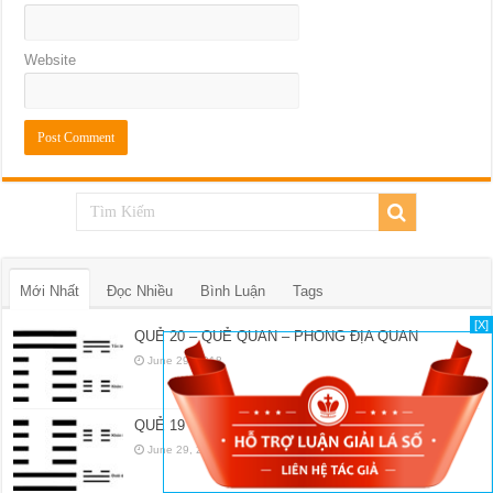
Website
Mới Nhất
Đọc Nhiều
Bình Luận
Tags
[X]
QUẺ 20 – QUẺ QUAN – PHONG ĐỊA QUAN
June 29, 2018
QUẺ 19 – QUẺ LÂM – ĐỊA TRẠCH LÂM
June 29, 2018