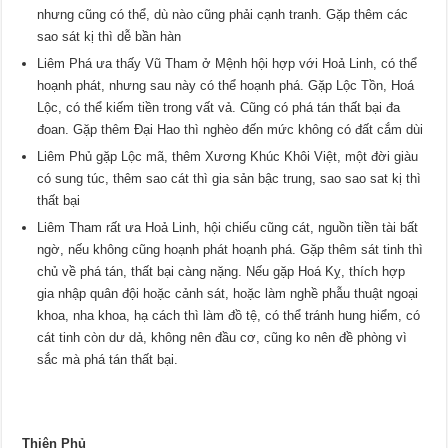
nhưng cũng có thể, dù nào cũng phải cạnh tranh. Gặp thêm các
sao sát kị thì dễ bần hàn
Liêm Phá ưa thấy Vũ Tham ở Mệnh hội hợp với Hoả Linh, có thể
hoạnh phát, nhưng sau này có thể hoạnh phá. Gặp Lộc Tồn, Hoá
Lộc, có thể kiếm tiền trong vất vả. Cũng có phá tán thất bại đa
đoan. Gặp thêm Đại Hao thì nghèo đến mức không có đất cắm dùi
Liêm Phủ gặp Lộc mã, thêm Xương Khúc Khôi Việt, một đời giàu
có sung túc, thêm sao cát thì gia sản bậc trung, sao sao sat kị thì
thất bại
Liêm Tham rất ưa Hoả Linh, hội chiếu cũng cát, nguồn tiền tài bất
ngờ, nếu không cũng hoạnh phát hoạnh phá. Gặp thêm sát tinh thì
chủ về phá tán, thất bại càng nặng. Nếu gặp Hoá Kỵ, thích hợp
gia nhập quân đội hoặc cảnh sát, hoặc làm nghề phẫu thuật ngoại
khoa, nha khoa, hạ cách thì làm đồ tệ, có thể tránh hung hiểm, có
cát tinh còn dư dả, không nên đầu cơ, cũng ko nên đề phòng vì
sắc mà phá tán thất bại.
Thiên Phủ