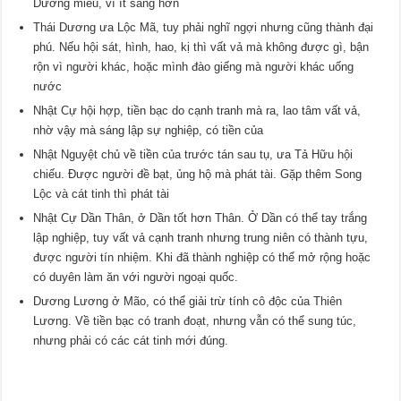
Dương miếu, vì ít sáng hơn
Thái Dương ưa Lộc Mã, tuy phải nghĩ ngợi nhưng cũng thành đại
phú. Nếu hội sát, hình, hao, kị thì vất vả mà không được gì, bận
rộn vì người khác, hoặc mình đào giếng mà người khác uống
nước
Nhật Cự hội hợp, tiền bạc do cạnh tranh mà ra, lao tâm vất vả,
nhờ vậy mà sáng lập sự nghiệp, có tiền của
Nhật Nguyệt chủ về tiền của trước tán sau tụ, ưa Tả Hữu hội
chiếu. Được người đề bạt, ủng hộ mà phát tài. Gặp thêm Song
Lộc và cát tinh thì phát tài
Nhật Cự Dần Thân, ở Dần tốt hơn Thân. Ở Dần có thể tay trắng
lập nghiệp, tuy vất vả cạnh tranh nhưng trung niên có thành tựu,
được người tín nhiệm. Khi đã thành nghiệp có thể mở rộng hoặc
có duyên làm ăn với người ngoại quốc.
Dương Lương ở Mão, có thể giải trừ tính cô độc của Thiên
Lương. Về tiền bạc có tranh đoạt, nhưng vẫn có thể sung túc,
nhưng phải có các cát tinh mới đúng.