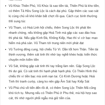
Vũ Khúc Thiên Phủ, Vũ Khúc là sao tiền tài, Thiên Phủ là kho tiền,
có thêm Tả Hữu Song Lộc là cách đại phú. Gặp thêm các sao sát
kị cùng chủ về khó khăn bất chợt rồi qua. Cách cục bình thường
thfi sung túc
Vũ Tham, có Hoả Linh hội chiếu, thêm Song Lộc thì phát lên
nhanh chóng, nếu không gặp Hoả Tinh mà gặp các sao đào hoa
thì phá tài. Nếu gặp Kình Đà, Không Kiếp, Hao thì vì cờ bạc mạo
hiểm mà phá sản. Vũ Tham tới trung niên mới phát đạt
Vũ Tướng đông cung, hội chiếu Tử Vi. Dần tốt hơn Thân. Tiền tài
thịnh vượng, thêm sát tinh thì nhờ tay nghề khéo hoặc kiến thức
chuyên môn kiếm tiền
Vũ Sát, không gặp sát tinh thì tay trắng làm nên. Gặp Song Lộc
thì dư giả. Có sát tinh thì hạnh phát hạnh phá. Có Thiên Hình thủ
chiếu thì vì tiền bạc mà sinh nạn tai. Có Kình Dương hoặc Hoả
Tinh thì tranh cướp, càng ko nên gặp Âm Sát hay Kiếp Sát
Vũ Phá chủ về tiến đến rồi đi, có thêm Song Lộc Thiên Mã cũng
khó tích tụ. Nhưng nếu có Thiên Phủ ở Phu thê, mà hội hợp sao
cát, thì nhờ người phối ngẫu mà giữ tiền của.