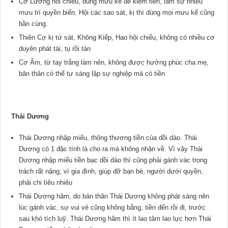
Cơ Lương hôi chiếu, dùng mưu kế để kiếm tiền, lâm sự nhiều
mưu trí quyền biến. Hội các sao sát, kị thì dùng mọi mưu kế cũng
bần cùng.
Thiên Cợ kị tứ sát, Không Kiếp, Hao hội chiếu, không có nhiều cơ
duyên phát tài, tụ rồi tán
Cơ Âm, từ tay trắng làm nên, không được hưởng phúc cha mẹ,
bản thân có thể tự sáng lập sự nghiệp mà có tiền
Thái Dương
Thái Dương nhập miếu, thông thương tiền của dồi dào. Thái
Dương có 1 đặc tính là cho ra mà không nhận về. Vì vậy Thái
Dương nhập miếu tiền bạc dồi dào thì cũng phải gánh vác trọng
trách rất nặng, vì gia đình, giúp đỡ bạn bè, người dưới quyền,
phải chi tiêu nhiêu
Thái Dương hãm, do bản thân Thái Dương không phát sáng nên
lúc gánh vác, sự vui vẻ cũng không bằng, tiền đến rồi đi, trước
sau khó tích luỹ. Thái Dương hãm thì ít lao tâm lao lực hơn Thái