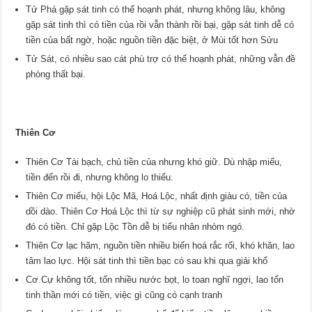
Tử Phá gặp sát tinh có thể hoạnh phát, nhưng không lâu, không
gặp sát tinh thì có tiền của rồi vẫn thành rồi bại, gặp sát tinh dễ có
tiền của bất ngờ, hoặc nguồn tiền đặc biệt, ở Mùi tốt hơn Sửu
Tử Sát, có nhiều sao cát phù trợ có thể hoạnh phát, những vẫn đề
phòng thất bại.
Thiên Cơ
Thiên Cơ Tài bạch, chủ tiền của nhưng khó giữ. Dù nhập miếu,
tiền đến rồi đi, nhưng không lo thiếu.
Thiên Cơ miếu, hội Lộc Mã, Hoá Lộc, nhất định giàu có, tiền của
dồi dào. Thiên Cơ Hoá Lộc thì từ sự nghiệp cũ phát sinh mới, nhờ
đó có tiền. Chỉ gặp Lộc Tồn dễ bị tiểu nhân nhòm ngó.
Thiên Cơ lạc hãm, nguồn tiền nhiều biến hoá rắc rối, khó khăn, lao
tâm lao lực. Hội sát tinh thì tiền bạc có sau khi qua giải khổ
Cơ Cự không tốt, tốn nhiều nước bọt, lo toan nghĩ ngợi, lao tổn
tinh thần mới có tiền, việc gì cũng có cạnh tranh