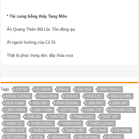
* Tài cung bỗng thấy Tang Môn
Ân Quang Thiên Mã Lộc Tồn đồng qui
Ắt người hưởng của Cô Dì
Thật là phúc trọng đức đầy thủa xưa
Tags
CƠ CỢ
CỰ MÔN
ĐÀ LA
ĐẠI HOA
ĐIỀN TRẠCH
ĐỒNG LƯƠNG
HOA KHOA
HOÁ KỴ
HOÁ LỘC
HOÁ QUYỀN
HOẢ THAM
HỮU BẬT
KÌNH DƯƠNG
LIÊM PHỦ
LIÊM SÁT
LIÊM TRINH
LINH THAM
LỘC TỒN
LONG TRÌ
PHƯỢNG CÁC
TẢ PHỤ
THÁI ÂM
THÁI TUẾ
THAM LANG
THẤT SÁT
THIÊN CƠ
THIÊN ĐỒNG
THIÊN KHÔI
THIÊN LƯƠNG
THIÊN PHỦ
THIÊN TƯỚNG
THIÊN VIỆT
TỬ PHÁ
TỬ THAM
TỬ TƯỚNG
TỬ VI
VĂN KHÚC
VĂN XƯƠNG
VŨ KHÚC