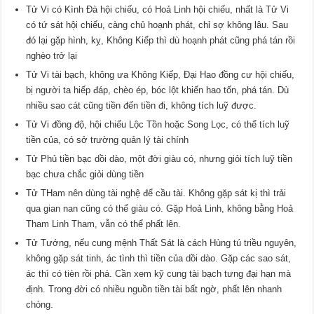
Tử Vi có Kình Đà hội chiếu, có Hoả Linh hội chiếu, nhất là Tử Vi
có tứ sát hội chiếu, càng chủ hoạnh phát, chỉ sợ không lâu. Sau
đó lại gặp hình, kỵ, Không Kiếp thì dù hoạnh phát cũng phá tán rồi
nghèo trở lại
Tử Vi tài bạch, không ưa Không Kiếp, Đại Hao đồng cư hội chiếu,
bị người ta hiếp đáp, chèo ép, bóc lột khiến hao tốn, phá tán. Dù
nhiều sao cát cũng tiền đến tiền đi, không tích luỹ được.
Tử Vi đồng độ, hội chiếu Lộc Tồn hoặc Song Lọc, có thể tích luỹ
tiền của, có sở trường quản lý tài chính
Tử Phủ tiền bạc dồi dào, một đời giàu có, nhưng giỏi tích luỹ tiền
bạc chưa chắc giỏi dùng tiền
Tử THam nên dùng tài nghệ để cầu tài. Không gặp sát kị thì trải
qua gian nan cũng có thể giàu có. Gặp Hoả Linh, không bằng Hoả
Tham Linh Tham, vẫn có thể phất lên.
Tử Tướng, nếu cung mệnh Thất Sát là cách Hùng tú triều nguyên,
không gặp sát tinh, ác tình thì tiền của dồi dào. Gặp các sao sát,
ác thì có tièn rồi phá. Cần xem kỹ cung tài bạch tưng đại hạn mà
định. Trong đời có nhiều nguồn tiền tài bất ngờ, phất lên nhanh
chóng.