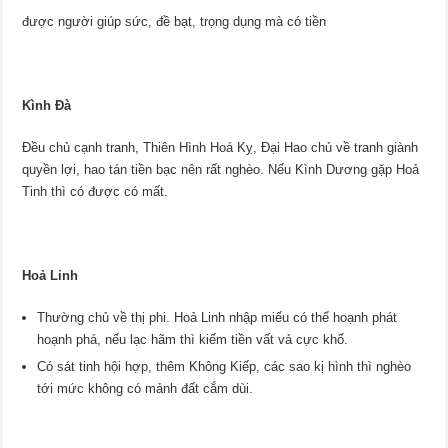
được người giúp sức, đề bạt, trọng dụng mà có tiền
Kình Đà
Đều chủ cạnh tranh, Thiên Hình Hoá Kỵ, Đại Hao chủ về tranh giành
quyền lợi, hao tán tiền bạc nên rất nghèo. Nếu Kình Dương gặp Hoả
Tinh thì có được có mất.
Hoả Linh
Thường chủ về thị phi. Hoả Linh nhập miếu có thể hoạnh phát
hoạnh phá, nếu lạc hãm thì kiếm tiền vất vả cực khổ.
Có sát tinh hội hợp, thêm Không Kiếp, các sao kị hình thì nghèo
tới mức không có mảnh đất cắm dùi.