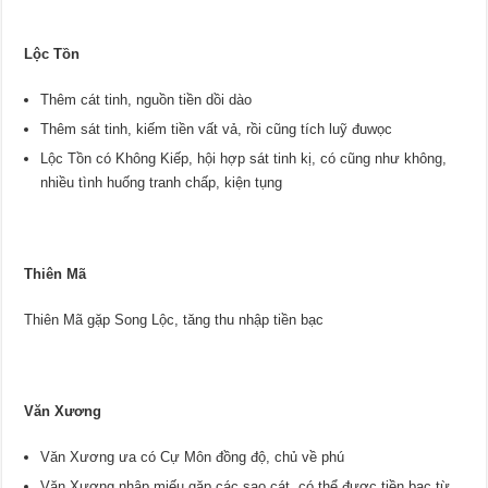
Lộc Tồn
Thêm cát tinh, nguồn tiền dồi dào
Thêm sát tinh, kiếm tiền vất vả, rồi cũng tích luỹ đuwọc
Lộc Tồn có Không Kiếp, hội hợp sát tinh kị, có cũng như không,
nhiều tình huống tranh chấp, kiện tụng
Thiên Mã
Thiên Mã gặp Song Lộc, tăng thu nhập tiền bạc
Văn Xương
Văn Xương ưa có Cự Môn đồng độ, chủ về phú
Văn Xương nhập miếu gặp các sao cát, có thể được tiền bạc từ