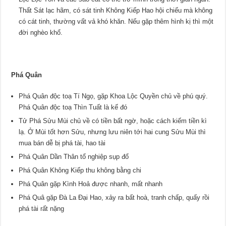
Thất Sát lạc hãm, có sát tinh Không Kiếp Hao hội chiếu mà không
có cát tinh, thường vất vả khó khăn. Nếu gặp thêm hình kị thì một
đời nghèo khổ.
Phá Quân
Phá Quân độc toạ Tí Ngọ, gặp Khoa Lộc Quyền chủ về phú quý.
Phá Quân độc toạ Thìn Tuất là kế đó
Tử Phá Sửu Mùi chủ về có tiền bất ngờ, hoặc cách kiếm tiền kì
lạ. Ở Mùi tốt hơn Sửu, nhưng lưu niên tới hai cung Sửu Mùi thì
mua bán dễ bị phá tài, hao tài
Phá Quân Dần Thân tổ nghiệp sụp đổ
Phá Quân Không Kiếp thu không bằng chi
Phá Quân gặp Kình Hoả được nhanh, mất nhanh
Phá Quâ gặp Đà La Đại Hao, xảy ra bất hoà, tranh chấp, quấy rồi
phá tài rất nặng