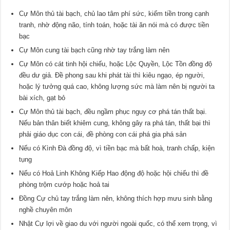
Cự Môn thủ tài bạch, chủ lao tâm phí sức, kiếm tiền trong cạnh
tranh, nhờ động não, tính toán, hoặc tài ăn nói mà có được tiền
bạc
Cự Môn cung tài bạch cũng nhờ tay trắng làm nên
Cự Môn có cát tinh hội chiếu, hoặc Lộc Quyền, Lộc Tồn đồng độ
đều dư giả. Đề phong sau khi phát tài thì kiêu ngạo, ép người,
hoặc lý tưởng quá cao, không lượng sức mà làm nên bị người ta
bài xích, gạt bỏ
Cự Môn thủ tài bạch, đều ngầm phục nguy cơ phá tán thất bại.
Nếu bản thân biết khiêm cung, không gây ra phá tán, thất bại thì
phải giáo dục con cái, đề phòng con cái phá gia phá sản
Nếu có Kình Đà đồng độ, vì tiền bạc mà bất hoà, tranh chấp, kiện
tụng
Nếu có Hoả Linh Không Kiếp Hao động độ hoặc hội chiếu thì đề
phòng trộm cướp hoặc hoả tai
Đồng Cự chủ tay trắng làm nên, không thích hợp mưu sinh bằng
nghề chuyên môn
Nhật Cự lợi về giao du với người ngoài quốc, có thể xem trọng, vì