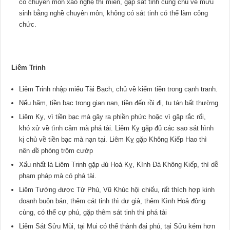
có chuyên môn xảo nghệ thì miễn, gặp sát tinh cũng chủ về mưu
sinh bằng nghề chuyên môn, không có sát tinh có thể làm công
chức.
Liêm Trinh
Liêm Trinh nhập miếu Tài Bạch, chủ về kiếm tiền trong cạnh tranh.
Nếu hãm, tiền bạc trong gian nan, tiền đến rồi đi, tụ tán bất thường
Liêm Kỵ, vì tiền bạc mà gây ra phiền phức hoặc vì gặp rắc rối,
khó xử về tình cảm mà phá tài. Liêm Kỵ gặp đủ các sao sát hình
kị chủ về tiền bạc mà nạn tại. Liêm Kỵ gặp Không Kiếp Hao thì
nên đề phòng trộm cướp
Xấu nhất là Liêm Trinh gặp đủ Hoá Kỵ, Kình Đà Không Kiếp, thì dễ
phạm pháp mà có phá tài.
Liêm Tướng được Tử Phủ, Vũ Khúc hội chiếu, rất thích hợp kinh
doanh buôn bán, thêm cát tinh thì dư giả, thêm Kình Hoả đông
cùng, có thể cự phú, gặp thêm sát tinh thì phá tài
Liêm Sát Sửu Mùi, tại Mui có thể thành đại phú, tại Sửu kém hơn