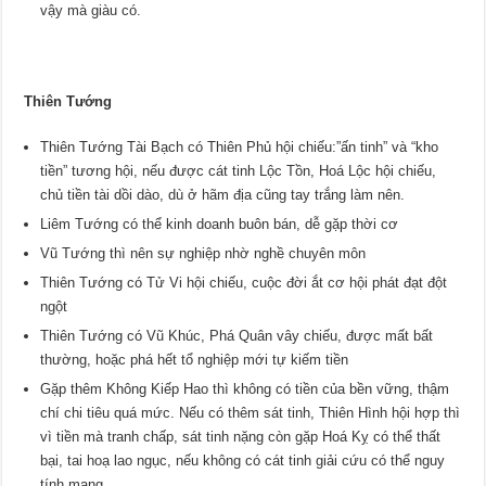
vậy mà giàu có.
Thiên Tướng
Thiên Tướng Tài Bạch có Thiên Phủ hội chiếu:”ấn tinh” và “kho
tiền” tương hội, nếu được cát tinh Lộc Tồn, Hoá Lộc hội chiếu,
chủ tiền tài dồi dào, dù ở hãm địa cũng tay trắng làm nên.
Liêm Tướng có thể kinh doanh buôn bán, dễ gặp thời cơ
Vũ Tướng thì nên sự nghiệp nhờ nghề chuyên môn
Thiên Tướng có Tử Vi hội chiếu, cuộc đời ắt cơ hội phát đạt đột
ngột
Thiên Tướng có Vũ Khúc, Phá Quân vây chiếu, được mất bất
thường, hoặc phá hết tổ nghiệp mới tự kiếm tiền
Gặp thêm Không Kiếp Hao thì không có tiền của bền vững, thậm
chí chi tiêu quá mức. Nếu có thêm sát tinh, Thiên Hình hội hợp thì
vì tiền mà tranh chấp, sát tinh nặng còn gặp Hoá Kỵ có thể thất
bại, tai hoạ lao ngục, nếu không có cát tinh giải cứu có thể nguy
tính mạng