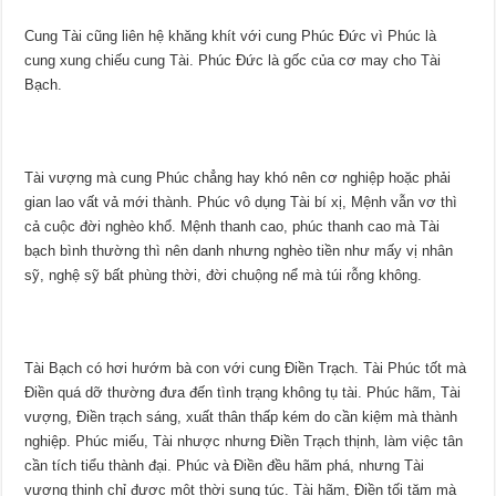
Cung Tài cũng liên hệ khăng khít với cung Phúc Đức vì Phúc là
cung xung chiếu cung Tài. Phúc Đức là gốc của cơ may cho Tài
Bạch.
Tài vượng mà cung Phúc chẳng hay khó nên cơ nghiệp hoặc phải
gian lao vất vả mới thành. Phúc vô dụng Tài bí xị, Mệnh vẫn vơ thì
cả cuộc đời nghèo khổ. Mệnh thanh cao, phúc thanh cao mà Tài
bạch bình thường thì nên danh nhưng nghèo tiền như mấy vị nhân
sỹ, nghệ sỹ bất phùng thời, đời chuộng nể mà túi rỗng không.
Tài Bạch có hơi hướm bà con với cung Điền Trạch. Tài Phúc tốt mà
Điền quá dỡ thường đưa đến tình trạng không tụ tài. Phúc hãm, Tài
vượng, Điền trạch sáng, xuất thân thấp kém do cần kiệm mà thành
nghiệp. Phúc miếu, Tài nhược nhưng Điền Trạch thịnh, làm việc tân
cần tích tiểu thành đại. Phúc và Điền đều hãm phá, nhưng Tài
vượng thịnh chỉ được một thời sung túc. Tài hãm, Điền tối tăm mà