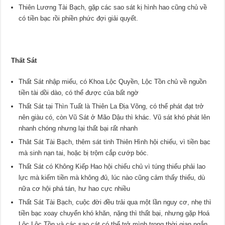
Thiên Lương Tài Bạch, gặp các sao sát kị hình hao cũng chủ về
có tiền bạc rồi phiền phức đợi giải quyết.
Thất Sát
Thất Sát nhập miếu, có Khoa Lộc Quyền, Lộc Tồn chủ về nguồn
tiền tài dồi dào, có thể được của bất ngờ
Thất Sát tại Thìn Tuất là Thiên La Địa Võng, có thể phát đạt trở
nên giàu có, còn Vũ Sát ở Mão Dậu thì khác. Vũ sát khó phát lên
nhanh chóng nhưng lại thất bại rất nhanh
Thât Sát Tài Bạch, thêm sát tinh Thiên Hình hội chiếu, vì tiền bạc
mà sinh nạn tai, hoặc bị trộm cắp cướp bóc.
Thất Sát có Không Kiếp Hao hội chiếu chủ vì túng thiếu phải lao
lực mà kiếm tiền mà không đủ, lúc nào cũng cảm thấy thiếu, dù
nữa cơ hội phá tán, hư hao cực nhiều
Thất Sát Tài Bạch, cuộc đời đều trải qua một lần nguy cơ, nhẹ thì
tiền bạc xoay chuyển khó khăn, nặng thì thất bại, nhưng gặp Hoá
Lộc Lộc Tồn và các sao cát có thể trở mình trong thời gian ngắn.