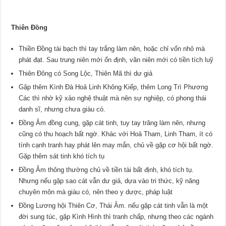
Thiên Đồng
Thiền Đồng tài bạch thì tay trắng làm nên, hoặc chỉ vốn nhỏ mà
phát đạt. Sau trung niên mới ổn định, vãn niên mới có tiền tích luỹ
Thiên Đông có Song Lộc, Thiên Mã thì dư giả
Gặp thêm Kình Đà Hoả Linh Không Kiếp, thêm Long Trì Phương
Các thì nhờ kỹ xảo nghệ thuật mà nên sự nghiệp, có phong thái
danh sĩ, nhưng chưa giàu có.
Đồng Âm đồng cung, gặp cát tinh, tuy tay trăng làm nên, nhưng
cũng có thu hoạch bất ngờ. Khác với Hoả Tham, Linh Tham, ít có
tính cạnh tranh hay phát lên may mắn, chủ về gặp cơ hội bất ngờ.
Gặp thêm sát tinh khó tích tụ
Đồng Âm thông thường chủ về tiền tài bất định, khó tích tụ.
Nhưng nếu gặp sao cát vẫn dư giả, dựa vào tri thức, kỹ năng
chuyên môn mà giàu có, nên theo y dược, pháp luật
Đồng Lương hội Thiên Cơ, Thái Âm. nếu gặp cát tinh vẫn là một
đời sung túc, gặp Kình Hình thì tranh chấp, nhưng theo các ngành