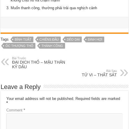
không chịu nổ va chạm mạnh
Muốn thanh công, thường phải trải qua nghịch cảnh
Tags
BÍNH TUẤT
CHIÊNS ĐẤU
DẺO DAI
ĐINH HỢI
ỐC THƯỢNG THỔ
THÀNH CÔNG
Bài Trước
ĐẠI DỊCH THỔ – MẬU THÂN
KỶ DẬU
Bài Sau
TỬ VI – THẤT SÁT
Leave a Reply
Your email address will not be published.
Required fields are marked
*
Comment
*