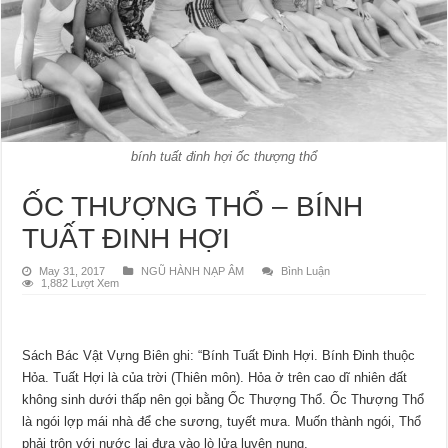
bính tuất đinh hợi ốc thượng thổ
ỐC THƯỢNG THỔ – BÍNH
TUẤT ĐINH HỢI
May 31, 2017
NGŨ HÀNH NẠP ÂM
Bình Luận
1,882 Lượt Xem
Sách Bác Vật Vựng Biên ghi: “Bính Tuất Đinh Hợi. Bính Đinh thuộc
Hỏa. Tuất Hợi là của trời (Thiên môn). Hỏa ở trên cao dĩ nhiên đất
không sinh dưới thấp nên gọi bằng Ốc Thượng Thổ. Ốc Thượng Thổ
là ngói lợp mái nhà để che sương, tuyết mưa. Muốn thành ngói, Thổ
phải trộn với nước lại đưa vào lò lửa luyện nung.