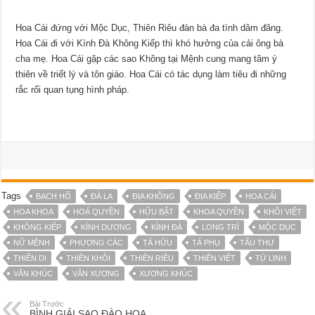
Hoa Cái đứng với Mộc Dục, Thiên Riêu đàn bà đa tình dâm đãng.
Hoa Cái đi với Kình Đà Không Kiếp thì khó hưởng của cải ông bà
cha mẹ. Hoa Cái gặp các sao Không tại Mệnh cung mang tâm ý
thiên về triết lý và tôn giáo. Hoa Cái có tác dụng làm tiêu đi những
rắc rối quan tụng hình pháp.
Tags
BẠCH HỔ
ĐÀ LA
ĐỊA KHÔNG
ĐỊA KIẾP
HOA CÁI
HOA KHOA
HOÁ QUYỀN
HỮU BẬT
KHOA QUYỀN
KHÔI VIỆT
KHÔNG KIẾP
KÌNH DƯƠNG
KÌNH ĐÀ
LONG TRÌ
MỘC DỤC
NỮ MỆNH
PHƯỢNG CÁC
TẢ HỮU
TẢ PHỤ
TẤU THƯ
THIÊN DI
THIÊN KHÔI
THIÊN RIÊU
THIÊN VIỆT
TỨ LINH
VĂN KHÚC
VĂN XƯƠNG
XƯƠNG KHÚC
Bài Trước
BÌNH GIẢI SAO ĐÀO HOA