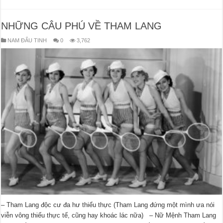
NHỮNG CÂU PHÚ VỀ THAM LANG
NAM ĐẨU TINH
0
3,762
– Tham Lang độc cư đa hư thiểu thực (Tham Lang đứng một mình ưa nói
viễn vông thiếu thực tế, cũng hay khoác lác nữa) – Nữ Mệnh Tham Lang