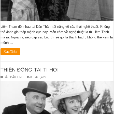
Liêm Tham đối nhau tại Dần Thân, rất nặng về sắc thái nghệ thuật. Không
thể đánh giá thấp mệnh cục này. Mẫn cảm về nghệ thuật là từ Liêm Trinh
mà ra. Ngoài ra, nếu gặp sao Lộc thì sẽ gọi là thanh bạch, không thể xem là
mệnh …
Xem Thêm
THIÊN ĐỒNG TẠI TỊ HỢI
BẮC ĐẨU TINH
0
3,409