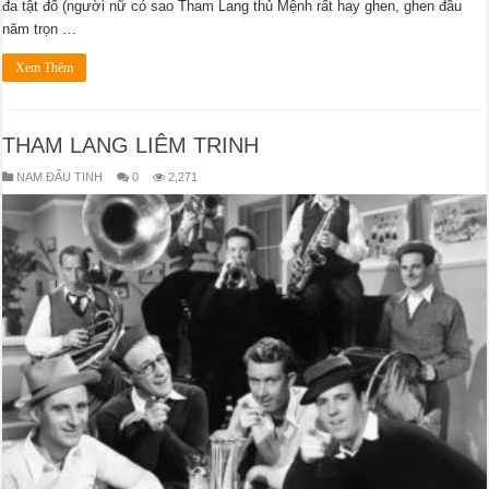
đa tật đố (người nữ có sao Tham Lang thủ Mệnh rất hay ghen, ghen đầu
năm trọn …
Xem Thêm
THAM LANG LIÊM TRINH
NAM ĐẨU TINH
0
2,271