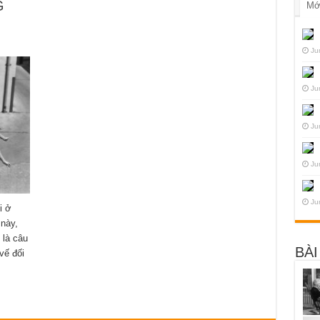
G
Mớ
Ju
Ju
Ju
Ju
Ju
i ở
này,
 là câu
BÀI
vế đối