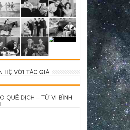
N HỆ VỚI TÁC GIẢ
O QUẺ DỊCH – TỬ VI BÌNH
I