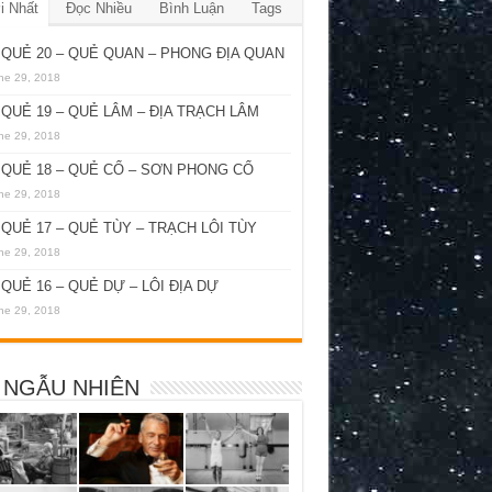
i Nhất
Đọc Nhiều
Bình Luận
Tags
QUẺ 20 – QUẺ QUAN – PHONG ĐỊA QUAN
ne 29, 2018
QUẺ 19 – QUẺ LÂM – ĐỊA TRẠCH LÂM
ne 29, 2018
QUẺ 18 – QUẺ CỔ – SƠN PHONG CỔ
ne 29, 2018
QUẺ 17 – QUẺ TÙY – TRẠCH LÔI TÙY
ne 29, 2018
QUẺ 16 – QUẺ DỰ – LÔI ĐỊA DỰ
ne 29, 2018
 NGẪU NHIÊN