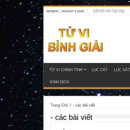
Kết Nối Với Tác Giả
MONDAY , AUGUST 3 2026
TỬ VI CHÍNH TINH
LỤC CÁT
LỤC SÁT
KINH DỊCH
Trang Chủ
/
- các bài viết
- các bài viết