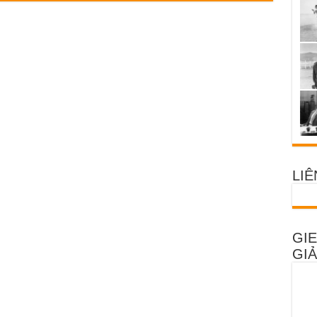
LIÊ
GIE
GIẢ