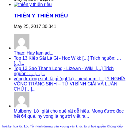
THIÊN Y THIÊN RIÊU
May 25, 2017
30,341
Thao: Hay lam ad...
Top 13 Kiếp Sát Là Gì - Học Wiki: […] Trích nguồn: …
[…]...
Top 13 Sao Thanh Long - Lize.vn - Wiki: […] Trích
nguồn: … […]...
vòng trường sinh là gì (nghĩa) - hieuthem: […] Ý NGHĨA
VÒNG TRÀNG SINH – TỬ VI BÌNH GIẢI VÀ LUẬN
CHÚ […]...
Mulberry: Lời giải cho quẻ rất dễ hiểu. Mong được đọc
hết 64 quẻ, hy vọng là người viết ra...
hoá kỵ
hoá lộc
Lộc Tồn
kình dương
văn xương
văn khúc
tử vi
hoá quyền
Không Kiếp