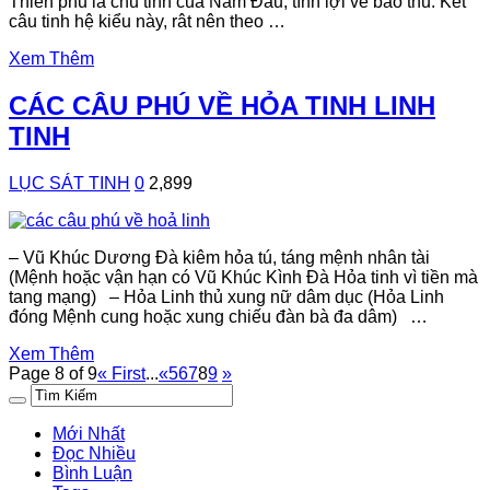
Thiên phủ là chủ tinh của Nam Đẩu, tính lợi về bảo thủ. Kêt
câu tinh hệ kiểu này, rât nên theo …
Xem Thêm
CÁC CÂU PHÚ VỀ HỎA TINH LINH
TINH
LỤC SÁT TINH
0
2,899
– Vũ Khúc Dương Đà kiêm hỏa tú, táng mệnh nhân tài
(Mệnh hoặc vận hạn có Vũ Khúc Kình Đà Hỏa tinh vì tiền mà
tang mạng) – Hỏa Linh thủ xung nữ dâm dục (Hỏa Linh
đóng Mệnh cung hoặc xung chiếu đàn bà đa dâm) …
Xem Thêm
Page 8 of 9
« First
...
«
5
6
7
8
9
»
Mới Nhất
Đọc Nhiều
Bình Luận