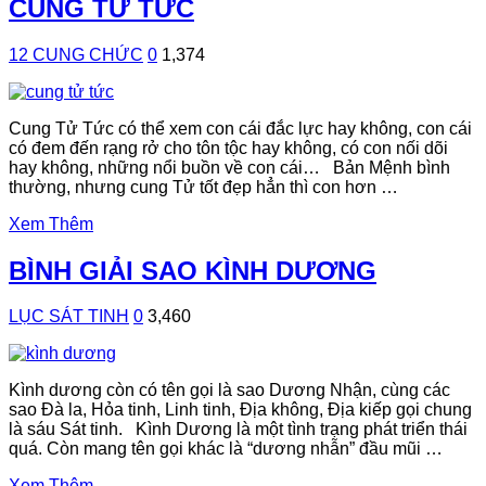
CUNG TỬ TỨC
12 CUNG CHỨC
0
1,374
Cung Tử Tức có thể xem con cái đắc lực hay không, con cái
có đem đến rạng rở cho tôn tộc hay không, có con nối dõi
hay không, những nổi buồn về con cái… Bản Mệnh bình
thường, nhưng cung Tử tốt đẹp hẳn thì con hơn …
Xem Thêm
BÌNH GIẢI SAO KÌNH DƯƠNG
LỤC SÁT TINH
0
3,460
Kình dương còn có tên gọi là sao Dương Nhận, cùng các
sao Đà la, Hỏa tinh, Linh tinh, Địa không, Địa kiếp gọi chung
là sáu Sát tinh. Kình Dương là một tình trạng phát triển thái
quá. Còn mang tên gọi khác là “dương nhẫn” đầu mũi …
Xem Thêm