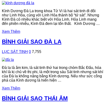
Kình Dương Đà La trong khoa Tử Vi là hai sát tinh đi đôi
như Linh Hỏa, cùng với Linh Hỏa thành bộ “tứ sát”. Nhưng
Kình Đà có nhiều khác biệt với Hỏa Linh. Hỏa Linh mang
đến phiền nhiễu, Kình Đà đem lại tổn thất. Kình Dương …
Xem Thêm
BÌNH GIẢI SAO ĐÀ LA
LỤC SÁT TINH
0
7,755
Đà la là âm kim, là sát tinh thứ hai trong chòm Bắc Đẩu, hóa
khí là kị chủ về thị phi, là một trong sáu Sát tinh nhưng sát khí
của Đà la không nặng bằng Kình dương. Nếu như sức công
phá của Kình dương là hiển hiện …
Xem Thêm
BÌNH GIẢI SAO THÁI ÂM