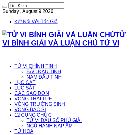
Sunday , August 9 2026
Kết Nối Với Tác Giả
TỬ
VI BÌNH GIẢI VÀ LUẬN CHÚ TỬ VI
TỬ VI CHÍNH TINH
BẮC ĐẨU TINH
NAM ĐẨU TINH
LỤC CÁT
LỤC SÁT
CÁC SAO ĐƠN
VÒNG THÁI TUẾ
VÒNG TRƯỜNG SINH
VÒNG BÁC SĨ
12 CUNG CHỨC
TỬ VI ĐẨU SỐ PHÚ GIẢI
NGŨ HÀNH NẠP ÂM
TỨ HOÁ