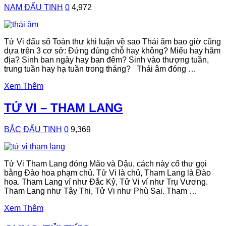
NAM ĐẨU TINH
0
4,972
Tử Vi đẩu số Toàn thư khi luận về sao Thái âm bao giờ cũng
dựa trên 3 cơ sở: Đứng đúng chỗ hay không? Miếu hay hãm
địa? Sinh ban ngày hay ban đêm? Sinh vào thượng tuần,
trung tuần hay hạ tuần trong tháng? Thái âm đóng …
Xem Thêm
TỬ VI – THAM LANG
BẮC ĐẨU TINH
0
9,369
Tử Vi Tham Lang đóng Mão và Dậu, cách này cổ thư gọi
bằng Đào hoa phạm chủ. Tử Vi là chủ, Tham Lang là Đào
hoa. Tham Lang ví như Đắc Kỷ, Tử Vi ví như Trụ Vương.
Tham Lang như Tây Thi, Tử Vi như Phù Sai. Tham …
Xem Thêm