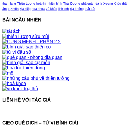
tham lang
Thiên Lương
hoả tinh
thiên hình
Thái Dương
phá quân
đà la
Xương Khúc
thái
âm
cự môn
địa kiếp
hoa khoa
vũ khúc
linh tinh
địa không
thất sát
BÀI NGẪU NHIÊN
LIÊN HỆ VỚI TÁC GIẢ
GIEO QUẺ DỊCH – TỬ VI BÌNH GIẢI