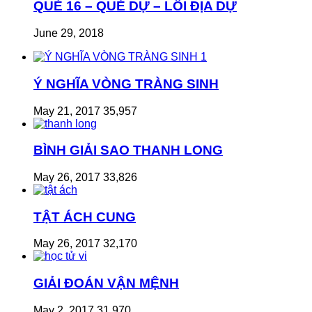
QUẺ 16 – QUẺ DỰ – LÔI ĐỊA DỰ
June 29, 2018
Ý NGHĨA VÒNG TRÀNG SINH
May 21, 2017
35,957
BÌNH GIẢI SAO THANH LONG
May 26, 2017
33,826
TẬT ÁCH CUNG
May 26, 2017
32,170
GIẢI ĐOÁN VẬN MỆNH
May 2, 2017
31,970