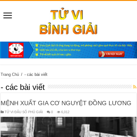
Trang Chủ
/
- các bài viết
- các bài viết
MỆNH XUẤT GIA CƠ NGUYỆT ĐỒNG LƯƠNG
TỬ VI ĐẨU SỐ PHÚ GIẢI
0
6,012