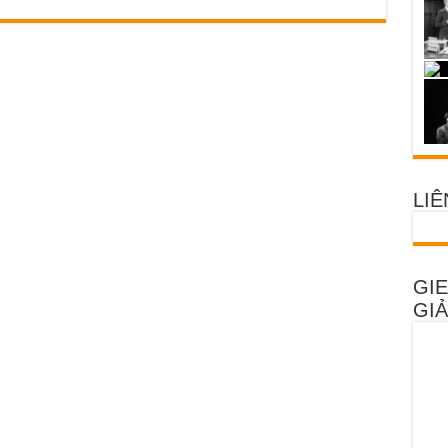
LIÊ
GIE
GIẢ