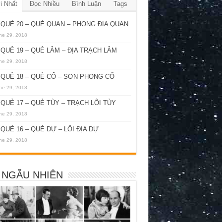
i Nhất
Đọc Nhiều
Bình Luận
Tags
QUẺ 20 – QUẺ QUAN – PHONG ĐỊA QUAN
ne 29, 2018
QUẺ 19 – QUẺ LÂM – ĐỊA TRẠCH LÂM
ne 29, 2018
QUẺ 18 – QUẺ CỔ – SƠN PHONG CỔ
ne 29, 2018
QUẺ 17 – QUẺ TÙY – TRẠCH LÔI TÙY
ne 29, 2018
QUẺ 16 – QUẺ DỰ – LÔI ĐỊA DỰ
ne 29, 2018
 NGẪU NHIÊN