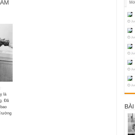
HÂM
Mớ
Ju
Ju
Ju
Ju
Ju
:
ỵ là
g. Đã
BÀI
 bao
Trường