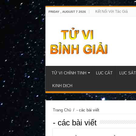
Kết Nối Với Tác Giả
FRIDAY , AUGUST 7 2026
TỬ VI CHÍNH TINH
LỤC CÁT
LỤC SÁT
KINH DỊCH
Trang Chủ
/
- các bài viết
- các bài viết