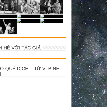
N HỆ VỚI TÁC GIẢ
O QUẺ DỊCH – TỬ VI BÌNH
I