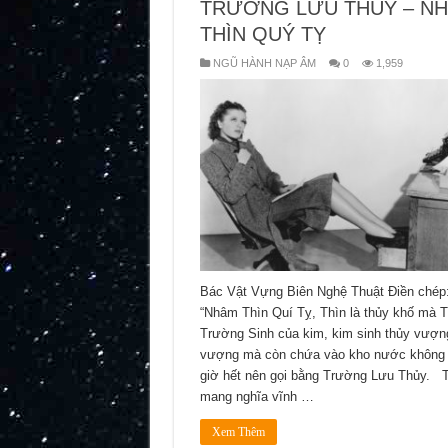
TRƯỜNG LƯU THỦY – N
THÌN QUÝ TỴ
NGŨ HÀNH NẠP ÂM
0
1,959
Bác Vật Vựng Biên Nghệ Thuật Điền chép
“Nhâm Thìn Quí Tỵ, Thìn là thủy khố mà T
Trường Sinh của kim, kim sinh thủy vượn
vượng mà còn chứa vào kho nước không
giờ hết nên gọi bằng Trường Lưu Thủy. 
mang nghĩa vĩnh …
Xem Thêm