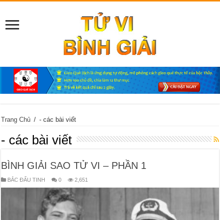
Trang Chủ
/
- các bài viết
- các bài viết
BÌNH GIẢI SAO TỬ VI – PHẦN 1
BẮC ĐẨU TINH
0
2,651