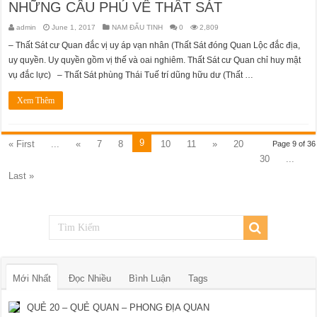
NHỮNG CÂU PHÚ VỀ THẤT SÁT
admin
June 1, 2017
NAM ĐẨU TINH
0
2,809
– Thất Sát cư Quan đắc vị uy áp vạn nhân (Thất Sát đóng Quan Lộc đắc địa,
uy quyền. Uy quyền gồm vị thế và oai nghiêm. Thất Sát cư Quan chỉ huy mật
vụ đắc lực) – Thất Sát phùng Thái Tuế trí dũng hữu dư (Thất …
Xem Thêm
9
« First
...
«
7
8
10
11
»
20
Page 9 of 36
30
...
Last »
Mới Nhất
Đọc Nhiều
Bình Luận
Tags
QUẺ 20 – QUẺ QUAN – PHONG ĐỊA QUAN