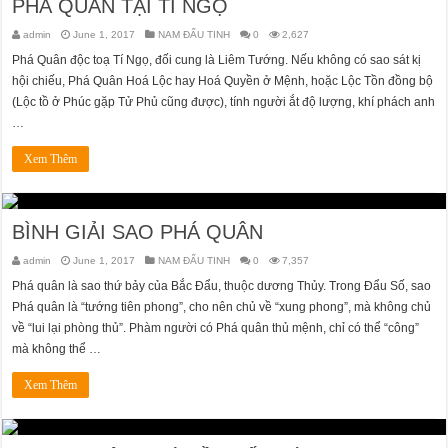
PHÁ QUÂN TẠI TÍ NGỌ
admin
June 1, 2017
NAM ĐẨU TINH
0
2,627
Phá Quân độc toạ Tí Ngọ, đối cung là Liêm Tướng. Nếu không có sao sát kị
hội chiếu, Phá Quân Hoá Lộc hay Hoá Quyền ở Mệnh, hoặc Lộc Tồn đồng bộ
(Lộc tồ ở Phúc gặp Tử Phủ cũng được), tính người ắt độ lượng, khí phách anh
…
Xem Thêm
BÌNH GIẢI SAO PHÁ QUÂN
admin
June 1, 2017
NAM ĐẨU TINH
0
7,357
Phá quân là sao thứ bảy của Bắc Đẩu, thuộc dương Thủy. Trong Đẩu Số, sao
Phá quân là “tướng tiên phong”, cho nên chủ về “xung phong”, mà không chủ
về “lui lại phòng thủ”. Phàm người có Phá quân thủ mệnh, chỉ có thể “công”
mà không thể …
Xem Thêm