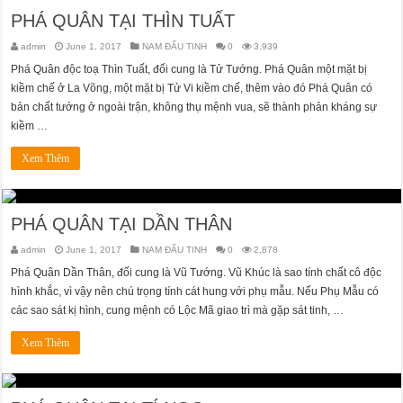
PHÁ QUÂN TẠI THÌN TUẤT
admin
June 1, 2017
NAM ĐẨU TINH
0
3,939
Phá Quân độc toạ Thìn Tuất, đối cung là Tử Tướng. Phá Quân một mặt bị
kiềm chế ở La Võng, một mặt bị Tử Vi kiềm chế, thêm vào đó Phá Quân có
bản chất tướng ở ngoài trận, không thụ mệnh vua, sẽ thành phản kháng sự
kiềm …
Xem Thêm
PHÁ QUÂN TẠI DẦN THÂN
admin
June 1, 2017
NAM ĐẨU TINH
0
2,878
Phá Quân Dần Thân, đối cung là Vũ Tướng. Vũ Khúc là sao tính chất cô độc
hình khắc, vì vậy nên chú trọng tính cát hung với phụ mẫu. Nếu Phụ Mẫu có
các sao sát kị hình, cung mệnh có Lộc Mã giao trì mà gặp sát tinh, …
Xem Thêm