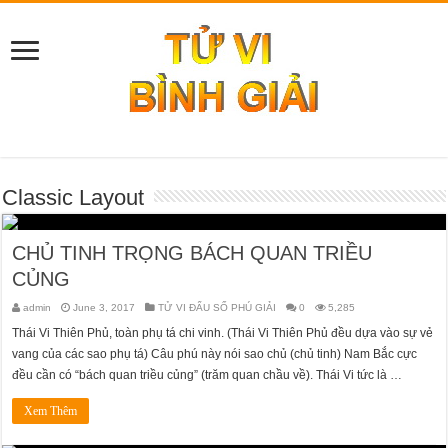
Classic Layout
CHỦ TINH TRỌNG BÁCH QUAN TRIỀU
CỦNG
admin
June 3, 2017
TỬ VI ĐẨU SỐ PHÚ GIẢI
0
5,285
Thái Vi Thiên Phủ, toàn phụ tá chi vinh. (Thái Vi Thiên Phủ đều dựa vào sự vẻ
vang của các sao phụ tá) Câu phú này nói sao chủ (chủ tinh) Nam Bắc cực
đều cần có “bách quan triều củng” (trăm quan chầu về). Thái Vi tức là …
Xem Thêm