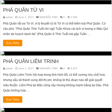
PHÁ QUÂN TỬ VI
admin
June 1, 2017
NAM ĐẨU TINH
0
2,398
Phá Quân rất ưa Tử Vi, vì lý thuyết cũ là Tử Vi có thể kiềm toả Phá Quân. Có
câu phú: “Phá Quân Thìn Tuất nhi ngộ Tuần Khoa cải ách vi lương ư Mậu Quí
nhân đa hoạch danh tài” (Phá Quân ở Thìn Tuất mà gặp Tuần …
Xem Thêm
PHÁ QUÂN LIÊM TRINH
admin
June 1, 2017
NAM ĐẨU TINH
0
3,327
Phá Quân Liêm Trinh hội hợp trong tình hình tốt, có thể cương nhu chế hoá,
nhưng xấu sẽ thành xung đột thị phi, không từ thủ đoạn nào để giải quyết
mâu thuẫn. Liêm Phá tại Mão cũng vậy nhưng không mạnh bằng tại Dậu. Phá
Quân không hợp …
Xem Thêm