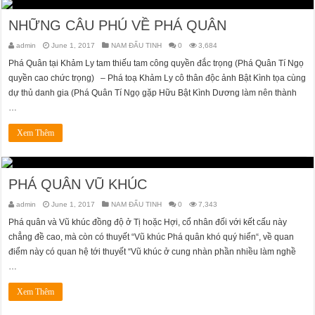
NHỮNG CÂU PHÚ VỀ PHÁ QUÂN
admin
June 1, 2017
NAM ĐẨU TINH
0
3,684
Phá Quân tại Khảm Ly tam thiếu tam công quyền đắc trọng (Phá Quân Tí Ngọ
quyền cao chức trọng) – Phá toạ Khảm Ly cô thân độc ảnh Bật Kình tọa cùng
dự thủ danh gia (Phá Quân Tí Ngọ gặp Hữu Bật Kình Dương làm nên thành
…
Xem Thêm
PHÁ QUÂN VŨ KHÚC
admin
June 1, 2017
NAM ĐẨU TINH
0
7,343
Phá quân và Vũ khúc đồng độ ở Tị hoặc Hợi, cổ nhân đối với kết cấu này
chẳng đề cao, mà còn có thuyết “Vũ khúc Phá quân khó quý hiển“, về quan
điểm này có quan hệ tới thuyết “Vũ khúc ở cung nhàn phần nhiều làm nghề
…
Xem Thêm