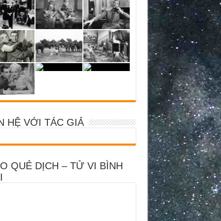
N HỆ VỚI TÁC GIẢ
O QUẺ DỊCH – TỬ VI BÌNH
I