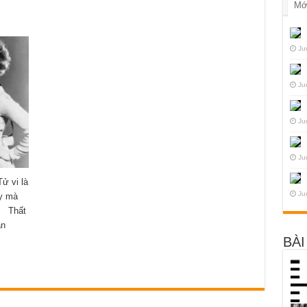
Mớ
Ju
Ju
Ju
Ju
ử vi là
Ju
̀y mà
c. Thất
ân
BÀI