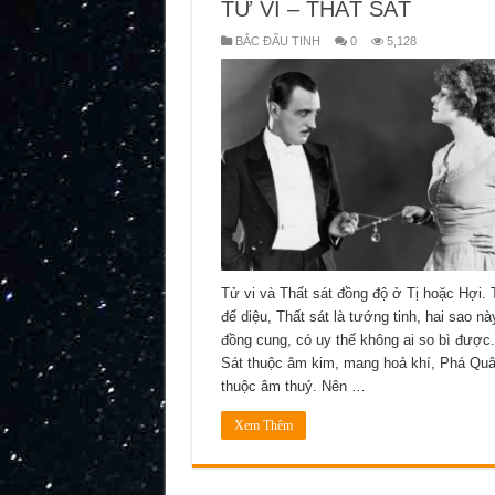
TỬ VI – THẤT SÁT
BẮC ĐẨU TINH
0
5,128
Tử vi và Thất sát đồng độ ở Tị hoặc Hợi. T
đế diệu, Thất sát là tướng tinh, hai sao na
đồng cung, có uy thế không ai so bì đượ
Sát thuộc âm kim, mang hoả khí, Phá Qu
thuộc âm thuỷ. Nên …
Xem Thêm