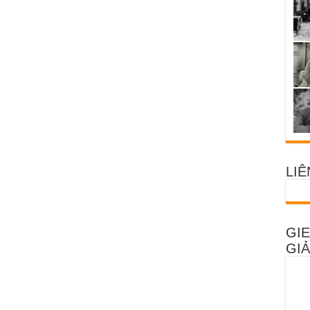
LIÊ
GIE
GIẢ