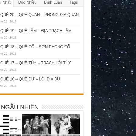
i Nhất
Đọc Nhiều
Bình Luận
Tags
QUẺ 20 – QUẺ QUAN – PHONG ĐỊA QUAN
ne 29, 2018
QUẺ 19 – QUẺ LÂM – ĐỊA TRẠCH LÂM
ne 29, 2018
QUẺ 18 – QUẺ CỔ – SƠN PHONG CỔ
ne 29, 2018
QUẺ 17 – QUẺ TÙY – TRẠCH LÔI TÙY
ne 29, 2018
QUẺ 16 – QUẺ DỰ – LÔI ĐỊA DỰ
ne 29, 2018
 NGẪU NHIÊN