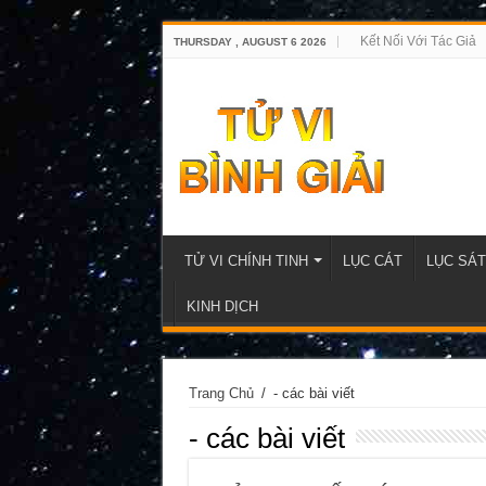
Kết Nối Với Tác Giả
THURSDAY , AUGUST 6 2026
TỬ VI CHÍNH TINH
LỤC CÁT
LỤC SÁT
KINH DỊCH
Trang Chủ
/
- các bài viết
- các bài viết