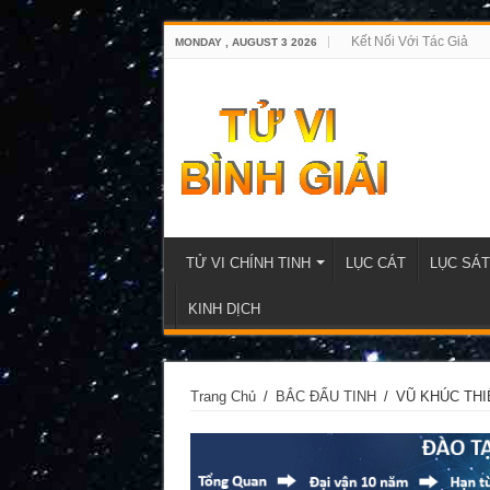
Kết Nối Với Tác Giả
MONDAY , AUGUST 3 2026
TỬ VI CHÍNH TINH
LỤC CÁT
LỤC SÁT
KINH DỊCH
Trang Chủ
/
BẮC ĐẨU TINH
/
VŨ KHÚC TH