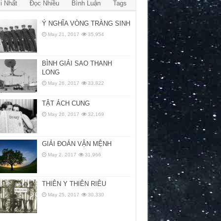
i Nhất
Đọc Nhiều
Bình Luận
Tags
Ý NGHĨA VÒNG TRÀNG SINH
May 21, 2017
35,954
BÌNH GIẢI SAO THANH
LONG
May 26, 2017
33,822
TẬT ÁCH CUNG
May 26, 2017
32,169
GIẢI ĐOÁN VẬN MỆNH
May 2, 2017
31,966
THIÊN Y THIÊN RIÊU
May 25, 2017
30,330