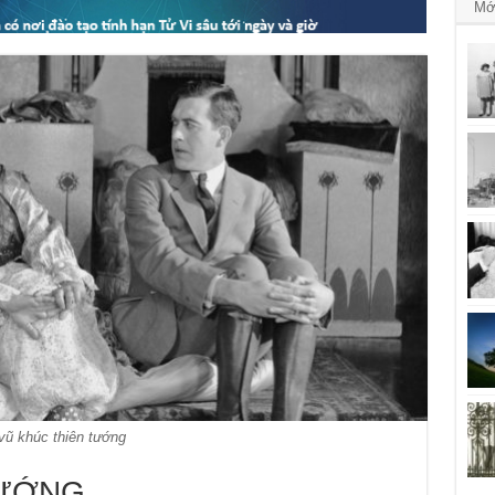
Mớ
vũ khúc thiên tướng
TƯỚNG