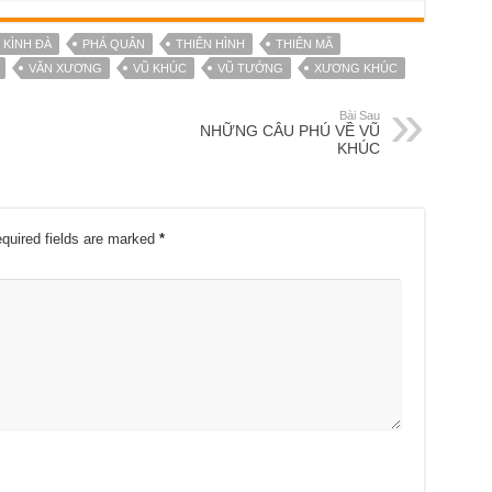
KÌNH ĐÀ
PHÁ QUÂN
THIÊN HÌNH
THIÊN MÃ
VĂN XƯƠNG
VŨ KHÚC
VŨ TƯỚNG
XƯƠNG KHÚC
Bài Sau
NHỮNG CÂU PHÚ VỀ VŨ
KHÚC
quired fields are marked
*