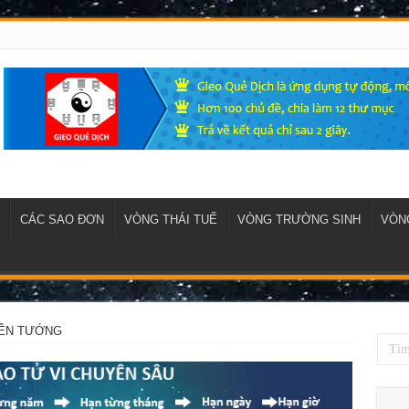
CÁC SAO ĐƠN
VÒNG THÁI TUẾ
VÒNG TRƯỜNG SINH
VÒNG
IÊN TƯỚNG