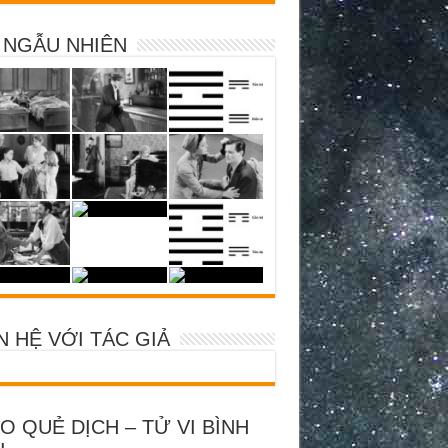
 NGẪU NHIÊN
N HỆ VỚI TÁC GIẢ
O QUẺ DỊCH – TỬ VI BÌNH