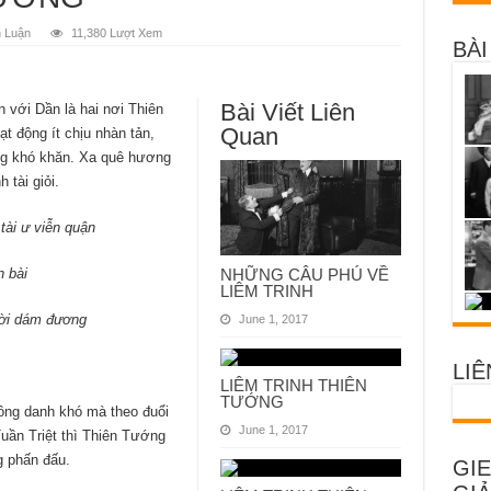
h Luận
11,380 Lượt Xem
BÀI
Bài Viết Liên
với Dần là hai nơi Thiên
Quan
 động ít chịu nhàn tản,
ằng khó khăn. Xa quê hương
 tài giỏi.
tài ư viễn quận
 bài
NHỮNG CÂU PHÚ VỀ
LIÊM TRINH
ời dám đương
June 1, 2017
LIÊ
LIÊM TRINH THIÊN
TƯỚNG
ông danh khó mà theo đuổi
June 1, 2017
uần Triệt thì Thiên Tướng
g phấn đấu.
GIE