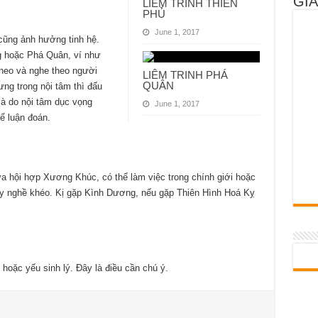
GIẢ
LIÊM TRINH THIÊN
PHỦ
June 1, 2017
cũng ảnh hưởng tinh hệ.
g hoặc Phá Quân, ví như
theo và nghe theo người
LIÊM TRINH PHÁ
QUÂN
ng trong nội tâm thì đấu
 là do nội tâm dục vọng
June 1, 2017
để luận đoán.
ưa hội hợp Xương Khúc, có thể làm việc trong chính giới hoặc
, tay nghề khéo. Kị gặp Kình Dương, nếu gặp Thiên Hình Hoá Kỵ
oặc yếu sinh lý. Đây là điều cần chú ý.