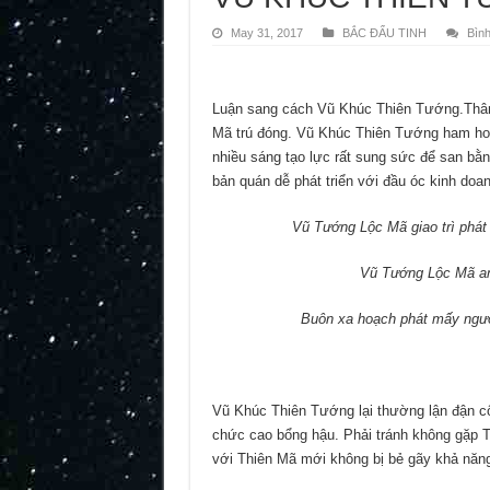
May 31, 2017
BẮC ĐẨU TINH
Bìn
Luận sang cách Vũ Khúc Thiên Tướng.Thân 
Mã trú đóng. Vũ Khúc Thiên Tướng ham hoạt
nhiều sáng tạo lực rất sung sức để san b
bản quán dễ phát triển với đầu óc kinh doanh
Vũ Tướng Lộc Mã giao trì phát 
Vũ Tướng Lộc Mã an
Buôn xa hoạch phát mấy ngư
Vũ Khúc Thiên Tướng lại thường lận đận c
chức cao bổng hậu. Phải tránh không gặp T
với Thiên Mã mới không bị bẻ gãy khả năn