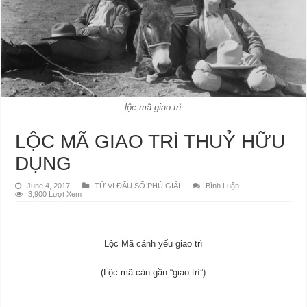
lộc mã giao trì
LỘC MÃ GIAO TRÌ THUỶ HỮU
DỤNG
June 4, 2017
TỬ VI ĐẨU SỐ PHÚ GIẢI
Bình Luận
3,900 Lượt Xem
Lộc Mã cánh yếu giao trì
(Lộc mã càn gần “giao trì”)