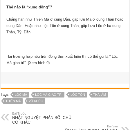
Thế nào là “xung động”?
Chẳng hạn như Thiên Mã ở cung Dần, gặp lưu Mã ở cung Thân hoặc
cung Dần. Hoặc như Lộc Tồn ở cung Thân, gặp Lưu Lộc ở ba cung
Thân, Tý, Dần.
Hai trường hợp nêu trên đồng thời xuất hiện thì có thể gọi là “ Lộc
Mã giao trì”. (Xem hình 9)
Tags
LỘC MÃ
LỘC MÃ GIAO TRÌ
LỘC TỒN
THÁI ÂM
THIÊN MÃ
VŨ KHÚC
Bài Trước
NHẬT NGUYỆT PHẢN BỐI CHỦ
CÔ KHẮC
Bài Sau