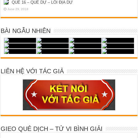
QUẺ 16 – QUẺ DỰ – LÔI ĐỊA DỰ
June 29, 2018
BÀI NGẪU NHIÊN
LIÊN HỆ VỚI TÁC GIẢ
GIEO QUẺ DỊCH – TỬ VI BÌNH GIẢI